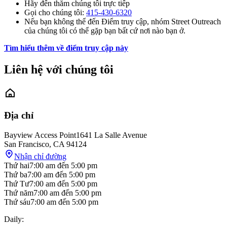
Hãy đến thăm chúng tôi trực tiếp
Gọi cho chúng tôi:
415-430-6320
Nếu bạn không thể đến Điểm truy cập, nhóm Street Outreach
của chúng tôi có thể gặp bạn bất cứ nơi nào bạn ở.
Tìm hiểu thêm về điểm truy cập này
Liên hệ với chúng tôi
Địa chỉ
Bayview Access Point
1641 La Salle Avenue
San Francisco
,
CA
94124
Nhận chỉ đường
Thứ hai
7:00 am
đến
5:00 pm
Thứ ba
7:00 am
đến
5:00 pm
Thứ Tư
7:00 am
đến
5:00 pm
Thứ năm
7:00 am
đến
5:00 pm
Thứ sáu
7:00 am
đến
5:00 pm
Daily: