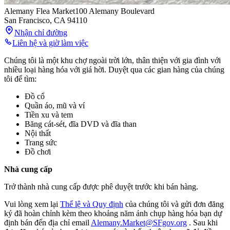
Alemany Flea Market
100 Alemany Boulevard
San Francisco
,
CA
94110
Nhận chỉ đường
Liên hệ và giờ làm việc
Chúng tôi là một khu chợ ngoài trời lớn, thân thiện với gia đình với
nhiều loại hàng hóa với giá hời. Duyệt qua các gian hàng của chúng
tôi để tìm:
Đồ cổ
Quần áo, mũ và ví
Tiền xu và tem
Băng cát-sét, đĩa DVD và đĩa than
Nội thất
Trang sức
Đồ chơi
Nhà cung cấp
Trở thành nhà cung cấp được phê duyệt trước khi bán hàng.
Vui lòng xem lại
Thể lệ và Quy định
của chúng tôi và gửi đơn đăng
ký đã hoàn chỉnh kèm theo khoảng năm ảnh chụp hàng hóa bạn dự
định bán đến địa chỉ email
Alemany.Market@SFgov.org
. Sau khi