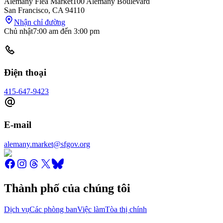
Alemany Flea Market
100 Alemany Boulevard
San Francisco
,
CA
94110
Nhận chỉ đường
Chủ nhật
7:00 am
đến
3:00 pm
Điện thoại
415-647-9423
E-mail
alemany.market@sfgov.org
Thành phố của chúng tôi
Dịch vụ
Các phòng ban
Việc làm
Tòa thị chính