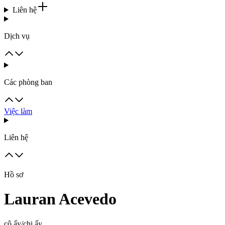
Liên hệ
Dịch vụ
Các phòng ban
Việc làm
Liên hệ
Hồ sơ
Lauran Acevedo
cô ấy/chị ấy