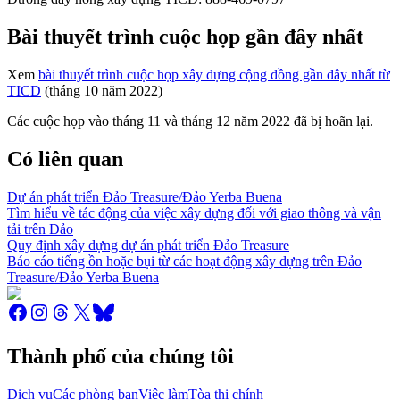
Bài thuyết trình cuộc họp gần đây nhất
Xem
bài thuyết trình cuộc họp xây dựng cộng đồng gần đây nhất từ
TICD
(tháng 10 năm 2022)
Các cuộc họp vào tháng 11 và tháng 12 năm 2022 đã bị hoãn lại.
Có liên quan
Dự án phát triển Đảo Treasure/Đảo Yerba Buena
Tìm hiểu về tác động của việc xây dựng đối với giao thông và vận
tải trên Đảo
Quy định xây dựng dự án phát triển Đảo Treasure
Báo cáo tiếng ồn hoặc bụi từ các hoạt động xây dựng trên Đảo
Treasure/Đảo Yerba Buena
Thành phố của chúng tôi
Dịch vụ
Các phòng ban
Việc làm
Tòa thị chính