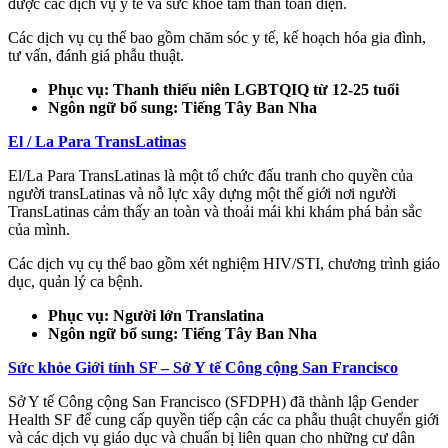
được các dịch vụ y tế và sức khỏe tâm thần toàn diện.
Các dịch vụ cụ thể bao gồm chăm sóc y tế, kế hoạch hóa gia đình,
tư vấn, đánh giá phẫu thuật.
Phục vụ: Thanh thiếu niên LGBTQIQ từ 12-25 tuổi
Ngôn ngữ bổ sung: Tiếng Tây Ban Nha
El / La Para TransLatinas
El/La Para TransLatinas là một tổ chức đấu tranh cho quyền của
người transLatinas và nỗ lực xây dựng một thế giới nơi người
TransLatinas cảm thấy an toàn và thoải mái khi khám phá bản sắc
của mình.
Các dịch vụ cụ thể bao gồm xét nghiệm HIV/STI, chương trình giáo
dục, quản lý ca bệnh.
Phục vụ: Người lớn Translatina
Ngôn ngữ bổ sung: Tiếng Tây Ban Nha
Sức khỏe Giới tính SF – Sở Y tế Công cộng San Francisco
Sở Y tế Công cộng San Francisco (SFDPH) đã thành lập Gender
Health SF để cung cấp quyền tiếp cận các ca phẫu thuật chuyển giới
và các dịch vụ giáo dục và chuẩn bị liên quan cho những cư dân