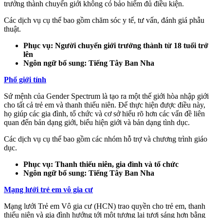
trưởng thành chuyển giới không có bảo hiểm đủ điều kiện.
Các dịch vụ cụ thể bao gồm chăm sóc y tế, tư vấn, đánh giá phẫu
thuật.
Phục vụ: Người chuyển giới trưởng thành từ 18 tuổi trở
lên
Ngôn ngữ bổ sung: Tiếng Tây Ban Nha
Phổ giới tính
Sứ mệnh của Gender Spectrum là tạo ra một thế giới hòa nhập giới
cho tất cả trẻ em và thanh thiếu niên. Để thực hiện được điều này,
họ giúp các gia đình, tổ chức và cơ sở hiểu rõ hơn các vấn đề liên
quan đến bản dạng giới, biểu hiện giới và bản dạng tình dục.
Các dịch vụ cụ thể bao gồm các nhóm hỗ trợ và chương trình giáo
dục.
Phục vụ: Thanh thiếu niên, gia đình và tổ chức
Ngôn ngữ bổ sung: Tiếng Tây Ban Nha
Mạng lưới trẻ em vô gia cư
Mạng lưới Trẻ em Vô gia cư (HCN) trao quyền cho trẻ em, thanh
thiếu niên và gia đình hướng tới một tương lai tươi sáng hơn bằng