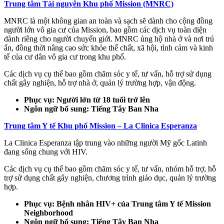
Trung tâm Tài nguyên Khu phố Mission (MNRC)
MNRC là một không gian an toàn và sạch sẽ dành cho cộng đồng
người lớn vô gia cư của Mission, bao gồm các dịch vụ toàn diện
dành riêng cho người chuyển giới. MNRC ủng hộ nhà ở và nơi trú
ẩn, đồng thời nâng cao sức khỏe thể chất, xã hội, tình cảm và kinh
tế của cư dân vô gia cư trong khu phố.
Các dịch vụ cụ thể bao gồm chăm sóc y tế, tư vấn, hỗ trợ sử dụng
chất gây nghiện, hỗ trợ nhà ở, quản lý trường hợp, vận động.
Phục vụ: Người lớn từ 18 tuổi trở lên
Ngôn ngữ bổ sung: Tiếng Tây Ban Nha
Trung tâm Y tế Khu phố Mission – La Clinica Esperanza
La Clinica Esperanza tập trung vào những người Mỹ gốc Latinh
đang sống chung với HIV.
Các dịch vụ cụ thể bao gồm chăm sóc y tế, tư vấn, nhóm hỗ trợ, hỗ
trợ sử dụng chất gây nghiện, chương trình giáo dục, quản lý trường
hợp.
Phục vụ: Bệnh nhân HIV+ của Trung tâm Y tế Mission
Neighborhood
Ngôn ngữ bổ sung: Tiếng Tây Ban Nha