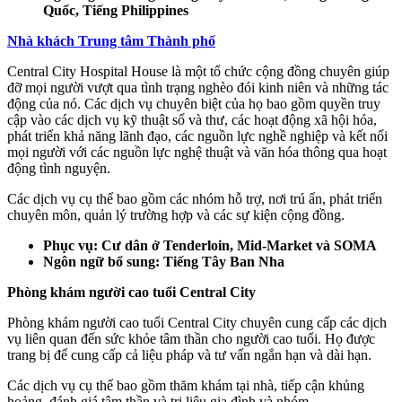
Quốc, Tiếng Philippines
Nhà khách Trung tâm Thành phố
Central City Hospital House là một tổ chức cộng đồng chuyên giúp
đỡ mọi người vượt qua tình trạng nghèo đói kinh niên và những tác
động của nó. Các dịch vụ chuyên biệt của họ bao gồm quyền truy
cập vào các dịch vụ kỹ thuật số và thư, các hoạt động xã hội hóa,
phát triển khả năng lãnh đạo, các nguồn lực nghề nghiệp và kết nối
mọi người với các nguồn lực nghệ thuật và văn hóa thông qua hoạt
động tình nguyện.
Các dịch vụ cụ thể bao gồm các nhóm hỗ trợ, nơi trú ẩn, phát triển
chuyên môn, quản lý trường hợp và các sự kiện cộng đồng.
Phục vụ: Cư dân ở Tenderloin, Mid-Market và SOMA
Ngôn ngữ bổ sung: Tiếng Tây Ban Nha
Phòng khám người cao tuổi Central City
Phòng khám người cao tuổi Central City chuyên cung cấp các dịch
vụ liên quan đến sức khỏe tâm thần cho người cao tuổi. Họ được
trang bị để cung cấp cả liệu pháp và tư vấn ngắn hạn và dài hạn.
Các dịch vụ cụ thể bao gồm thăm khám tại nhà, tiếp cận khủng
hoảng, đánh giá tâm thần và trị liệu gia đình và nhóm.