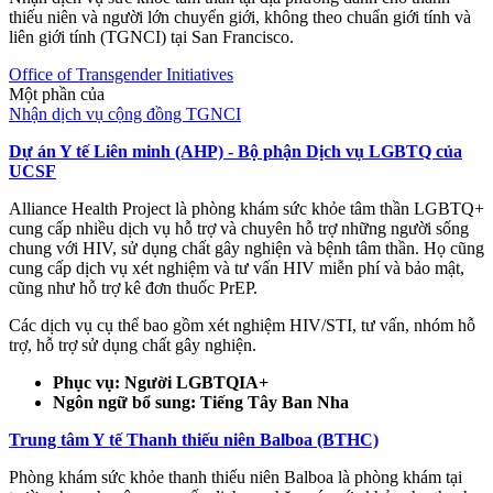
thiếu niên và người lớn chuyển giới, không theo chuẩn giới tính và
liên giới tính (TGNCI) tại San Francisco.
Office of Transgender Initiatives
Một phần của
Nhận dịch vụ cộng đồng TGNCI
Dự án Y tế Liên minh (AHP) - Bộ phận Dịch vụ LGBTQ của
UCSF
Alliance Health Project là phòng khám sức khỏe tâm thần LGBTQ+
cung cấp nhiều dịch vụ hỗ trợ và chuyên hỗ trợ những người sống
chung với HIV, sử dụng chất gây nghiện và bệnh tâm thần. Họ cũng
cung cấp dịch vụ xét nghiệm và tư vấn HIV miễn phí và bảo mật,
cũng như hỗ trợ kê đơn thuốc PrEP.
Các dịch vụ cụ thể bao gồm xét nghiệm HIV/STI, tư vấn, nhóm hỗ
trợ, hỗ trợ sử dụng chất gây nghiện.
Phục vụ: Người LGBTQIA+
Ngôn ngữ bổ sung: Tiếng Tây Ban Nha
Trung tâm Y tế Thanh thiếu niên Balboa (BTHC)
Phòng khám sức khỏe thanh thiếu niên Balboa là phòng khám tại