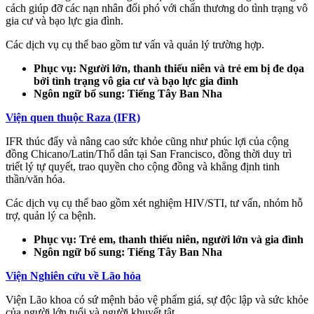
cách giúp đỡ các nạn nhân đối phó với chấn thương do tình trạng vô
gia cư và bạo lực gia đình.
Các dịch vụ cụ thể bao gồm tư vấn và quản lý trường hợp.
Phục vụ: Người lớn, thanh thiếu niên và trẻ em bị đe dọa
bởi tình trạng vô gia cư và bạo lực gia đình
Ngôn ngữ bổ sung: Tiếng Tây Ban Nha
Viện quen thuộc Raza (IFR)
IFR thúc đẩy và nâng cao sức khỏe cũng như phúc lợi của cộng
đồng Chicano/Latin/Thổ dân tại San Francisco, đồng thời duy trì
triết lý tự quyết, trao quyền cho cộng đồng và khẳng định tinh
thần/văn hóa.
Các dịch vụ cụ thể bao gồm xét nghiệm HIV/STI, tư vấn, nhóm hỗ
trợ, quản lý ca bệnh.
Phục vụ: Trẻ em, thanh thiếu niên, người lớn và gia đình
Ngôn ngữ bổ sung: Tiếng Tây Ban Nha
Viện Nghiên cứu về Lão hóa
Viện Lão khoa có sứ mệnh bảo vệ phẩm giá, sự độc lập và sức khỏe
của người lớn tuổi và người khuyết tật.