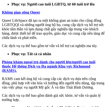
Phục vụ: Người cao tuổi LGBTQ, từ 60 tuổi trở lên
Không gian sống Queer
Queer LifeSpace đã tạo ra một không gian an toàn cho cộng đồng
LGBTQQI và những người ủng hộ họ, cung cấp dịch vụ hỗ trợ sức
khỏe tâm thần và lạm dụng chất gây nghiện tập trung vào khách
hàng, được thiết kế để trao quyền, giáo dục và cung cấp nền tảng để
chữa lành và phát triển.
Các dịch vụ cụ thể bao gồm tư vấn và hỗ trợ cai nghiện ma túy.
Phục vụ: Tất cả cá nhân
Phòng khám ngoại trú dành cho người lớn/người cao tuổi
thuộc Hệ thống Dịch vụ Đa ngành Khu vực Richmond
(RAMS).
RAMS cam kết ủng hộ và cung cấp các dịch vụ dựa trên cộng
đồng, phù hợp với văn hóa và hướng đến người tiêu dùng, tập trung
vào việc phục vụ người Mỹ gốc Á và đảo Thái Bình Dương.
Các dịch vụ cụ thể bao gồm đánh giá sức khỏe, tư vấn và quản lý
trường hợp.