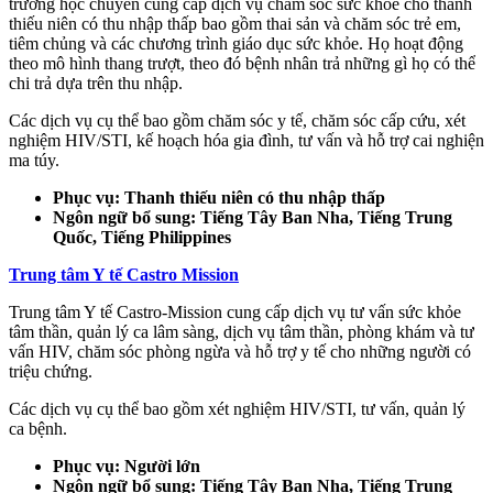
trường học chuyên cung cấp dịch vụ chăm sóc sức khỏe cho thanh
thiếu niên có thu nhập thấp bao gồm thai sản và chăm sóc trẻ em,
tiêm chủng và các chương trình giáo dục sức khỏe. Họ hoạt động
theo mô hình thang trượt, theo đó bệnh nhân trả những gì họ có thể
chi trả dựa trên thu nhập.
Các dịch vụ cụ thể bao gồm chăm sóc y tế, chăm sóc cấp cứu, xét
nghiệm HIV/STI, kế hoạch hóa gia đình, tư vấn và hỗ trợ cai nghiện
ma túy.
Phục vụ: Thanh thiếu niên có thu nhập thấp
Ngôn ngữ bổ sung: Tiếng Tây Ban Nha, Tiếng Trung
Quốc, Tiếng Philippines
Trung tâm Y tế Castro Mission
Trung tâm Y tế Castro-Mission cung cấp dịch vụ tư vấn sức khỏe
tâm thần, quản lý ca lâm sàng, dịch vụ tâm thần, phòng khám và tư
vấn HIV, chăm sóc phòng ngừa và hỗ trợ y tế cho những người có
triệu chứng.
Các dịch vụ cụ thể bao gồm xét nghiệm HIV/STI, tư vấn, quản lý
ca bệnh.
Phục vụ: Người lớn
Ngôn ngữ bổ sung: Tiếng Tây Ban Nha, Tiếng Trung