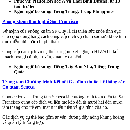
Phục vụ: Người lớn gốc Á và Thái Bình Dương, từ 18
tuổi trở lên
Ngôn ngữ bổ sung: Tiếng Trung, Tiếng Philippines
Phòng khám thành phố San Francisco
Sứ mệnh của Phòng khám SF City là cải thiện sức khỏe tình dục
cho cộng đồng bằng cách cung cấp dịch vụ chăm sóc sức khỏe tình
dục miễn phí hoặc chi phí thấp.
Cung cấp các dịch vụ cụ thể bao gồm xét nghiệm HIV/STI, kế
hoạch hóa gia đình, tư vấn, quản lý ca bệnh.
Ngôn ngữ bổ sung: Tiếng Tây Ban Nha, Tiếng Trung
Quốc
Trung tâm Chương trình Kết nối Gia đình thuộc Hệ thống các
Cơ quan Seneca
Connections tại Trung tâm Seneca là chương trình toàn diện tại San
Francisco cung cấp dịch vụ liên tục kéo dài từ mười hai đến mười
tám tháng cho trẻ em, thanh thiếu niên và gia đình của họ.
Các dịch vụ cụ thể bao gồm tư vấn, đường dây nóng khủng hoảng
và quản lý trường hợp.