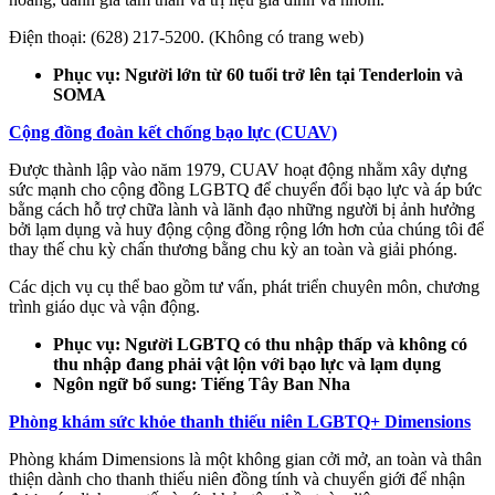
Điện thoại: (628) 217-5200. (Không có trang web)
Phục vụ: Người lớn từ 60 tuổi trở lên tại Tenderloin và
SOMA
Cộng đồng đoàn kết chống bạo lực (CUAV)
Được thành lập vào năm 1979, CUAV hoạt động nhằm xây dựng
sức mạnh cho cộng đồng LGBTQ để chuyển đổi bạo lực và áp bức
bằng cách hỗ trợ chữa lành và lãnh đạo những người bị ảnh hưởng
bởi lạm dụng và huy động cộng đồng rộng lớn hơn của chúng tôi để
thay thế chu kỳ chấn thương bằng chu kỳ an toàn và giải phóng.
Các dịch vụ cụ thể bao gồm tư vấn, phát triển chuyên môn, chương
trình giáo dục và vận động.
Phục vụ: Người LGBTQ có thu nhập thấp và không có
thu nhập đang phải vật lộn với bạo lực và lạm dụng
Ngôn ngữ bổ sung: Tiếng Tây Ban Nha
Phòng khám sức khỏe thanh thiếu niên LGBTQ+ Dimensions
Phòng khám Dimensions là một không gian cởi mở, an toàn và thân
thiện dành cho thanh thiếu niên đồng tính và chuyển giới để nhận