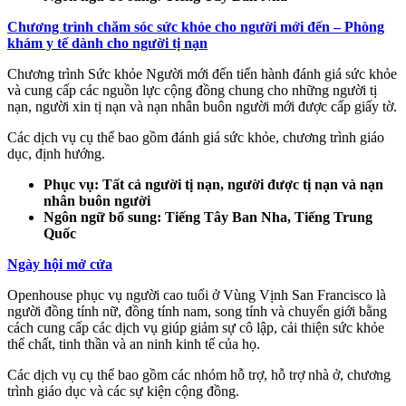
Chương trình chăm sóc sức khỏe cho người mới đến – Phòng
khám y tế dành cho người tị nạn
Chương trình Sức khỏe Người mới đến tiến hành đánh giá sức khỏe
và cung cấp các nguồn lực cộng đồng chung cho những người tị
nạn, người xin tị nạn và nạn nhân buôn người mới được cấp giấy tờ.
Các dịch vụ cụ thể bao gồm đánh giá sức khỏe, chương trình giáo
dục, định hướng.
Phục vụ: Tất cả người tị nạn, người được tị nạn và nạn
nhân buôn người
Ngôn ngữ bổ sung: Tiếng Tây Ban Nha, Tiếng Trung
Quốc
Ngày hội mở cửa
Openhouse phục vụ người cao tuổi ở Vùng Vịnh San Francisco là
người đồng tính nữ, đồng tính nam, song tính và chuyển giới bằng
cách cung cấp các dịch vụ giúp giảm sự cô lập, cải thiện sức khỏe
thể chất, tinh thần và an ninh kinh tế của họ.
Các dịch vụ cụ thể bao gồm các nhóm hỗ trợ, hỗ trợ nhà ở, chương
trình giáo dục và các sự kiện cộng đồng.