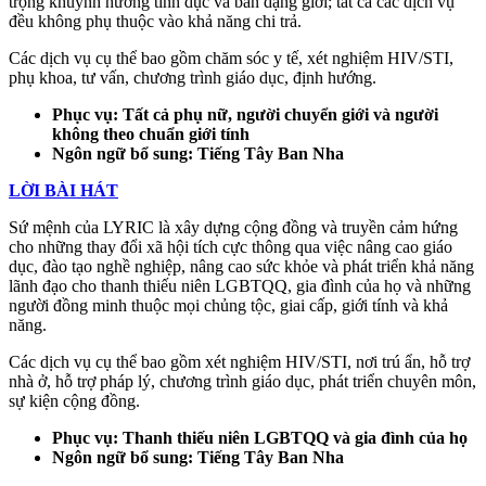
trọng khuynh hướng tình dục và bản dạng giới; tất cả các dịch vụ
đều không phụ thuộc vào khả năng chi trả.
Các dịch vụ cụ thể bao gồm chăm sóc y tế, xét nghiệm HIV/STI,
phụ khoa, tư vấn, chương trình giáo dục, định hướng.
Phục vụ: Tất cả phụ nữ, người chuyển giới và người
không theo chuẩn giới tính
Ngôn ngữ bổ sung: Tiếng Tây Ban Nha
LỜI BÀI HÁT
Sứ mệnh của LYRIC là xây dựng cộng đồng và truyền cảm hứng
cho những thay đổi xã hội tích cực thông qua việc nâng cao giáo
dục, đào tạo nghề nghiệp, nâng cao sức khỏe và phát triển khả năng
lãnh đạo cho thanh thiếu niên LGBTQQ, gia đình của họ và những
người đồng minh thuộc mọi chủng tộc, giai cấp, giới tính và khả
năng.
Các dịch vụ cụ thể bao gồm xét nghiệm HIV/STI, nơi trú ẩn, hỗ trợ
nhà ở, hỗ trợ pháp lý, chương trình giáo dục, phát triển chuyên môn,
sự kiện cộng đồng.
Phục vụ: Thanh thiếu niên LGBTQQ và gia đình của họ
Ngôn ngữ bổ sung: Tiếng Tây Ban Nha