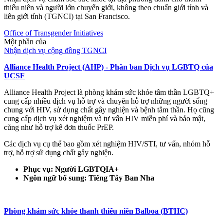
thiếu niên và người lớn chuyển giới, không theo chuẩn giới tính và
liên giới tính (TGNCI) tại San Francisco.
Office of Transgender Initiatives
Một phần của
Nhận dịch vụ cộng đồng TGNCI
Alliance Health Project (AHP) - Phân ban Dịch vụ LGBTQ của
UCSF
Alliance Health Project là phòng khám sức khỏe tâm thần LGBTQ+
cung cấp nhiều dịch vụ hỗ trợ và chuyên hỗ trợ những người sống
chung với HIV, sử dụng chất gây nghiện và bệnh tâm thần. Họ cũng
cung cấp dịch vụ xét nghiệm và tư vấn HIV miễn phí và bảo mật,
cũng như hỗ trợ kê đơn thuốc PrEP.
Các dịch vụ cụ thể bao gồm xét nghiệm HIV/STI, tư vấn, nhóm hỗ
trợ, hỗ trợ sử dụng chất gây nghiện.
Phục vụ: Người LGBTQIA+
Ngôn ngữ bổ sung: Tiếng Tây Ban Nha
Phòng khám sức khỏe thanh thiếu niên Balboa (BTHC)