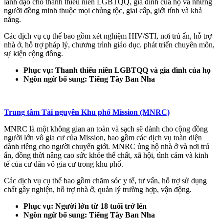
lãnh đạo cho thanh thiếu niên LGBTQQ, gia đình của họ và những
người đồng minh thuộc mọi chủng tộc, giai cấp, giới tính và khả
năng.
Các dịch vụ cụ thể bao gồm xét nghiệm HIV/STI, nơi trú ẩn, hỗ trợ
nhà ở, hỗ trợ pháp lý, chương trình giáo dục, phát triển chuyên môn,
sự kiện cộng đồng.
Phục vụ: Thanh thiếu niên LGBTQQ và gia đình của họ
Ngôn ngữ bổ sung: Tiếng Tây Ban Nha
Trung tâm Tài nguyên Khu phố Mission (MNRC)
MNRC là một không gian an toàn và sạch sẽ dành cho cộng đồng
người lớn vô gia cư của Mission, bao gồm các dịch vụ toàn diện
dành riêng cho người chuyển giới. MNRC ủng hộ nhà ở và nơi trú
ẩn, đồng thời nâng cao sức khỏe thể chất, xã hội, tình cảm và kinh
tế của cư dân vô gia cư trong khu phố.
Các dịch vụ cụ thể bao gồm chăm sóc y tế, tư vấn, hỗ trợ sử dụng
chất gây nghiện, hỗ trợ nhà ở, quản lý trường hợp, vận động.
Phục vụ: Người lớn từ 18 tuổi trở lên
Ngôn ngữ bổ sung: Tiếng Tây Ban Nha