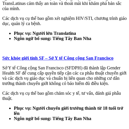
TransLatinas cảm thấy an toàn và thoải mái khi khám phá bản sắc
của mình.
Các dịch vụ cụ thể bao gồm xét nghiệm HIV/STI, chương trình giáo
dục, quản lý ca bệnh.
Phục vụ: Người lớn Translatina
Ngôn ngữ bổ sung: Tiếng Tây Ban Nha
Sức khỏe giới tính SF – Sở Y tế Công cộng San Francisco
Sở Y tế Công cộng San Francisco (SFDPH) đã thành lập Gender
Health SF để cung cấp quyền tiếp cận các ca phẫu thuật chuyển giới
và các dịch vụ giáo dục và chuẩn bị liên quan cho những cư dân
trưởng thành chuyển giới không có bảo hiểm đủ điều kiện.
Các dịch vụ cụ thể bao gồm chăm sóc y tế, tư vấn, đánh giá phẫu
thuật.
Phục vụ: Người chuyển giới trưởng thành từ 18 tuổi trở
lên
Ngôn ngữ bổ sung: Tiếng Tây Ban Nha