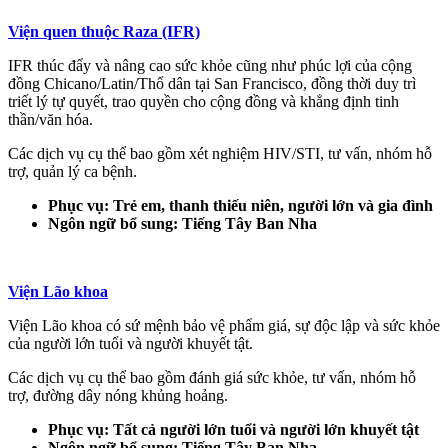
Viện quen thuộc Raza (IFR)
IFR thúc đẩy và nâng cao sức khỏe cũng như phúc lợi của cộng
đồng Chicano/Latin/Thổ dân tại San Francisco, đồng thời duy trì
triết lý tự quyết, trao quyền cho cộng đồng và khẳng định tinh
thần/văn hóa.
Các dịch vụ cụ thể bao gồm xét nghiệm HIV/STI, tư vấn, nhóm hỗ
trợ, quản lý ca bệnh.
Phục vụ: Trẻ em, thanh thiếu niên, người lớn và gia đình
Ngôn ngữ bổ sung: Tiếng Tây Ban Nha
Viện Lão khoa
Viện Lão khoa có sứ mệnh bảo vệ phẩm giá, sự độc lập và sức khỏe
của người lớn tuổi và người khuyết tật.
Các dịch vụ cụ thể bao gồm đánh giá sức khỏe, tư vấn, nhóm hỗ
trợ, đường dây nóng khủng hoảng.
Phục vụ: Tất cả người lớn tuổi và người lớn khuyết tật
Ngôn ngữ bổ sung: Tiếng Tây Ban Nha