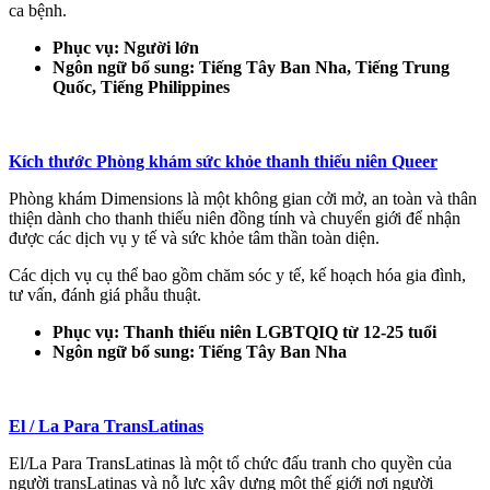
ca bệnh.
Phục vụ: Người lớn
Ngôn ngữ bổ sung: Tiếng Tây Ban Nha, Tiếng Trung
Quốc, Tiếng Philippines
Kích thước Phòng khám sức khỏe thanh thiếu niên Queer
Phòng khám Dimensions là một không gian cởi mở, an toàn và thân
thiện dành cho thanh thiếu niên đồng tính và chuyển giới để nhận
được các dịch vụ y tế và sức khỏe tâm thần toàn diện.
Các dịch vụ cụ thể bao gồm chăm sóc y tế, kế hoạch hóa gia đình,
tư vấn, đánh giá phẫu thuật.
Phục vụ: Thanh thiếu niên LGBTQIQ từ 12-25 tuổi
Ngôn ngữ bổ sung: Tiếng Tây Ban Nha
El / La Para TransLatinas
El/La Para TransLatinas là một tổ chức đấu tranh cho quyền của
người transLatinas và nỗ lực xây dựng một thế giới nơi người