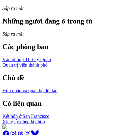
Sắp ra mắt
Những người đang ở trong tù
Sắp ra mắt
Các phòng ban
Văn phòng Thư ký Quận
Quản trị viên thành phố
Chủ đề
Hôn nhân và quan hệ đối tác
Có liên quan
Kết hôn ở San Francisco
Xin giấy phép kết hôn