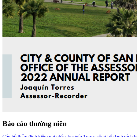
Báo cáo thường niên
Cán bộ thẩm định kiêm ghi nhận Joaquín Torres công bố danh sách 