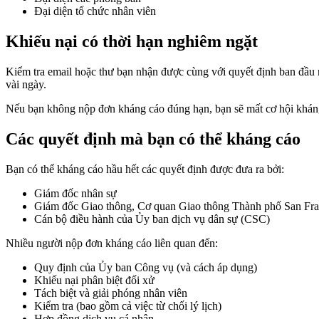
Đại diện tổ chức nhân viên
Khiếu nại có thời hạn nghiêm ngặt
Kiểm tra email hoặc thư bạn nhận được cùng với quyết định ban đầu 
vài ngày.
Nếu bạn không nộp đơn kháng cáo đúng hạn, bạn sẽ mất cơ hội khán
Các quyết định mà bạn có thể kháng cáo
Bạn có thể kháng cáo hầu hết các quyết định được đưa ra bởi:
Giám đốc nhân sự
Giám đốc Giao thông, Cơ quan Giao thông Thành phố San Fr
Cán bộ điều hành của Ủy ban dịch vụ dân sự (CSC)
Nhiều người nộp đơn kháng cáo liên quan đến:
Quy định của Ủy ban Công vụ (và cách áp dụng)
Khiếu nại phân biệt đối xử
Tách biệt và giải phóng nhân viên
Kiểm tra (bao gồm cả việc từ chối lý lịch)
Hợp đồng dịch vụ cá nhân