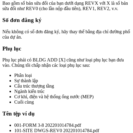
Bao gồm số bản sửa đổi của bạn dưới dạng REVX với X là số bản
sửa đổi như REV0 (cho lần nộp đầu tiên), REV1, REV2, v.v.
Số đơn đăng ký
Nếu không có số đơn đăng ký, hãy thay thế bằng địa chỉ đường phố
của dự án.
Phụ lục
Phụ lục phải có BLDG ADD [X] cũng như loại phụ lục bạn đưa
vào. Chúng tôi chấp nhận các loại phụ lục sau:
Phân loại
Sự thành lập
Cấu trúc thượng tầng
Ngành kiến trúc
Cơ khí, điện và hệ thống ống nước (MEP)
Cuối cùng
Tên tệp ví dụ
001-FORM 3-8 202201014784.pdf
101-SITE DWGS-REV0 202201014784.pdf