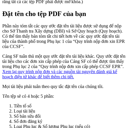
rằng tất cả các tệp PDF phải được mở khóa.)
Đặt tên cho tệp PDF của bạn
Phần này tóm tắt các quy ước đặt tên tài liệu được sử dụng để nộp
cho Sở Thanh tra Xây dựng (DBI) và Sở Quy hoạch (Quy hoạch).
Có thể tìm thấy bản tóm tắt chi tiết hơn về các quy ước đặt tên tài
liệu của thành phố trong Phụ lục 1 của “Quy trình nộp đơn xin EPR
của CCSF”.
Cảng SF tuân thủ một quy ước đặt tên tài liệu khác. Quy ước đặt tên
tài liệu cho các đơn xin cấp phép của Cảng SF có thể được tìm thấy
trong Phụ lục 2 của “Quy trình nộp đơn xin cấp phép CCSF EPR”.
Xem lại quy trình nộp đơn và các nguồn tài nguyên đánh giá kế
hoạch điện tử khác để biết thêm chi tiết.
Mọi tài liệu phải tuân theo quy tắc đặt tên của chúng tôi.
Tên tệp sẽ có 4 hoặc 5 phần:
Tiền tố số
Loại tài liệu
Số bản sửa đổi
Số đơn đăng ký
Loại Phụ lục & Số lượng Phụ lục (nếu có)