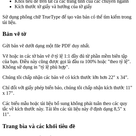
Khối tiêu đề trên tất cả các trang tính của các chuyên ngành
Kích thước tờ giấy và hướng của tờ giấy
Sử dụng phông chữ TrueType để tạo văn bản có thể tìm kiếm trong
tài liệu.
Bản vẽ tờ
Gửi bản vẽ dưới dạng một file PDF duy nhất.
Vẽ hoặc in các tờ bản vẽ ở tỷ lệ 1:1 đầy đủ từ phần mềm biên tập
của bạn. Điều này cũng được gọi là đầu ra 100% hoặc "theo tỷ lệ".
Không sử dụng in "tỷ lệ phù hợp".
Chúng tôi chấp nhận các bản vẽ có kích thước lớn hơn 22" x 34”.
Chỉ đối với giấy phép biển báo, chúng tôi chấp nhận kích thước 11"
x 17".
Các biểu mẫu hoặc tài liệu bổ sung không phải tuân theo các quy
tắc về kích thước này. Tải lên các tài liệu này ở định dạng 8,5" x
11".
Trang bìa và các khối tiêu đề