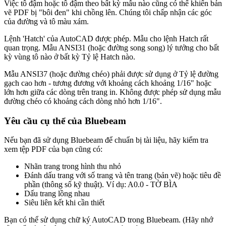
Việc tô đậm hoặc tô đậm theo bất kỳ mẫu nào cũng có thể khiến bản
vẽ PDF bị "bôi đen" khi chồng lên. Chúng tôi chấp nhận các góc
của đường và tô màu xám.
Lệnh 'Hatch' của AutoCAD được phép. Mẫu cho lệnh Hatch rất
quan trọng. Mẫu ANSI31 (hoặc đường song song) lý tưởng cho bất
kỳ vùng tô nào ở bất kỳ Tỷ lệ Hatch nào.
Mẫu ANSI37 (hoặc đường chéo) phải được sử dụng ở Tỷ lệ đường
gạch cao hơn - tương đương với khoảng cách khoảng 1/16" hoặc
lớn hơn giữa các dòng trên trang in. Không được phép sử dụng mẫu
đường chéo có khoảng cách dòng nhỏ hơn 1/16".
Yêu cầu cụ thể của Bluebeam
Nếu bạn đã sử dụng Bluebeam để chuẩn bị tài liệu, hãy kiểm tra
xem tệp PDF của bạn cũng có:
Nhãn trang trong hình thu nhỏ
Đánh dấu trang với số trang và tên trang (bản vẽ) hoặc tiêu đề
phần (thông số kỹ thuật). Ví dụ: A0.0 - TỜ BÌA
Dấu trang lồng nhau
Siêu liên kết khi cần thiết
Bạn có thể sử dụng chữ ký AutoCAD trong Bluebeam. (Hãy nhớ