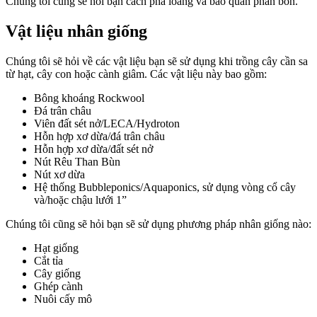
Chúng tôi cũng sẽ hỏi bạn cách pha loãng và bảo quản phân bón.
Vật liệu nhân giống
Chúng tôi sẽ hỏi về các vật liệu bạn sẽ sử dụng khi trồng cây cần sa
từ hạt, cây con hoặc cành giâm. Các vật liệu này bao gồm:
Bông khoáng Rockwool
Đá trân châu
Viên đất sét nở/LECA/Hydroton
Hỗn hợp xơ dừa/đá trân châu
Hỗn hợp xơ dừa/đất sét nở
Nút Rêu Than Bùn
Nút xơ dừa
Hệ thống Bubbleponics/Aquaponics, sử dụng vòng cổ cây
và/hoặc chậu lưới 1”
Chúng tôi cũng sẽ hỏi bạn sẽ sử dụng phương pháp nhân giống nào:
Hạt giống
Cắt tỉa
Cây giống
Ghép cành
Nuôi cấy mô