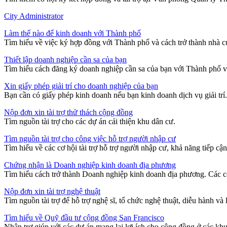
City Administrator
Làm thế nào để kinh doanh với Thành phố
Tìm hiểu về việc ký hợp đồng với Thành phố và cách trở thành nhà 
Thiết lập doanh nghiệp cần sa của bạn
Tìm hiểu cách đăng ký doanh nghiệp cần sa của bạn với Thành phố và
Xin giấy phép giải trí cho doanh nghiệp của bạn
Bạn cần có giấy phép kinh doanh nếu bạn kinh doanh dịch vụ giải trí.
Nộp đơn xin tài trợ thử thách cộng đồng
Tìm nguồn tài trợ cho các dự án cải thiện khu dân cư.
Tìm nguồn tài trợ cho công việc hỗ trợ người nhập cư
Tìm hiểu về các cơ hội tài trợ hỗ trợ người nhập cư, khả năng tiếp c
Chứng nhận là Doanh nghiệp kinh doanh địa phương
Tìm hiểu cách trở thành Doanh nghiệp kinh doanh địa phương. Các cô
Nộp đơn xin tài trợ nghệ thuật
Tìm nguồn tài trợ để hỗ trợ nghệ sĩ, tổ chức nghệ thuật, diễu hành và l
Tìm hiểu về Quỹ đầu tư cộng đồng San Francisco
Nhận trợ giúp với các dự án mang lại lợi ích cho cộng đồng ở các khu