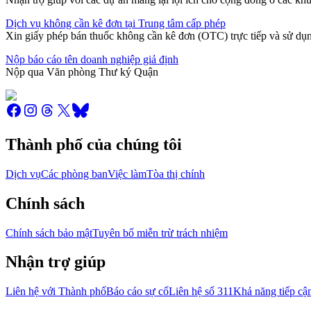
Dịch vụ không cần kê đơn tại Trung tâm cấp phép
Xin giấy phép bán thuốc không cần kê đơn (OTC) trực tiếp và sử dụn
Nộp báo cáo tên doanh nghiệp giả định
Nộp qua Văn phòng Thư ký Quận
Thành phố của chúng tôi
Dịch vụ
Các phòng ban
Việc làm
Tòa thị chính
Chính sách
Chính sách bảo mật
Tuyên bố miễn trừ trách nhiệm
Nhận trợ giúp
Liên hệ với Thành phố
Báo cáo sự cố
Liên hệ số 311
Khả năng tiếp cậ