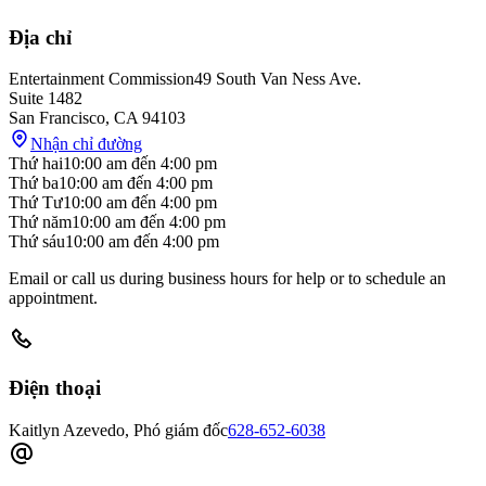
Địa chỉ
Entertainment Commission
49 South Van Ness Ave.
Suite 1482
San Francisco
,
CA
94103
Nhận chỉ đường
Thứ hai
10:00 am
đến
4:00 pm
Thứ ba
10:00 am
đến
4:00 pm
Thứ Tư
10:00 am
đến
4:00 pm
Thứ năm
10:00 am
đến
4:00 pm
Thứ sáu
10:00 am
đến
4:00 pm
Email or call us during business hours for help or to schedule an
appointment.
Điện thoại
Kaitlyn Azevedo, Phó giám đốc
628-652-6038