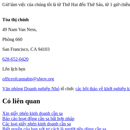
Giờ làm việc của chúng tôi là từ Thứ Hai đến Thứ Sáu, từ 1 giờ chiều 
Tòa thị chính
49 Nam Van Ness,
Phòng 660
San Francisco, CA 94103
628-652-0420
Lên lịch hẹn
officeofcannabis@sfgov.org
Văn phòng Doanh nghiệp Nhỏ
tổ chức
các hội thảo về khởi nghiệp 
Có liên quan
Xin giấy phép kinh doanh cần sa
Báo cáo hoạt động cần sa bất hợp pháp
Các loại giấy phép kinh doanh cần sa
Biết quyền của bạn với tư cách là người tiêu dùng cần sa