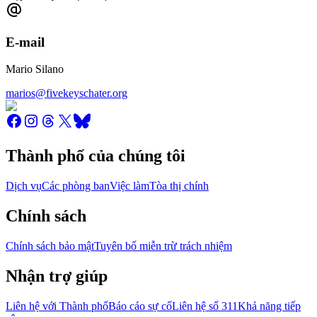
E-mail
Mario Silano
marios@fivekeyschater.org
Thành phố của chúng tôi
Dịch vụ
Các phòng ban
Việc làm
Tòa thị chính
Chính sách
Chính sách bảo mật
Tuyên bố miễn trừ trách nhiệm
Nhận trợ giúp
Liên hệ với Thành phố
Báo cáo sự cố
Liên hệ số 311
Khả năng tiếp