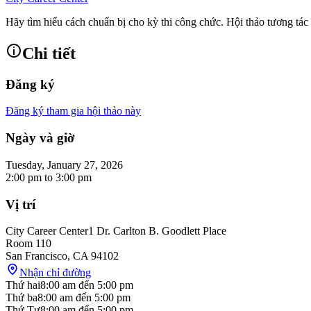
Hãy tìm hiểu cách chuẩn bị cho kỳ thi công chức. Hội thảo tương tác 
Chi tiết
Đăng ký
Đăng ký tham gia hội thảo này
Ngày và giờ
Tuesday, January 27, 2026
2:00 pm
to
3:00 pm
Vị trí
City Career Center
1 Dr. Carlton B. Goodlett Place
Room 110
San Francisco
,
CA
94102
Nhận chỉ đường
Thứ hai
8:00 am
đến
5:00 pm
Thứ ba
8:00 am
đến
5:00 pm
Thứ Tư
8:00 am
đến
5:00 pm