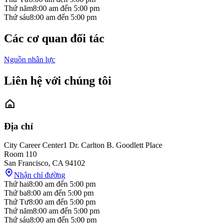
Thứ năm
8:00 am
đến
5:00 pm
Thứ sáu
8:00 am
đến
5:00 pm
Các cơ quan đối tác
Nguồn nhân lực
Liên hệ với chúng tôi
Địa chỉ
City Career Center
1 Dr. Carlton B. Goodlett Place
Room 110
San Francisco
,
CA
94102
Nhận chỉ đường
Thứ hai
8:00 am
đến
5:00 pm
Thứ ba
8:00 am
đến
5:00 pm
Thứ Tư
8:00 am
đến
5:00 pm
Thứ năm
8:00 am
đến
5:00 pm
Thứ sáu
8:00 am
đến
5:00 pm