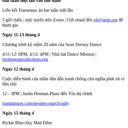
Hai tuần một lần vào thứ năm
Liên kết Transmasc ảo hai tuần một lần
5 giờ chiều | trực tuyến trên Zoom | Gửi email đến
eli@tgijp.org
để
tham gia
Ngày 11-13 tháng 4
Chương trình kỷ niệm 20 năm của Sean Dorsey Dance
4/11-12: 8PM, 4/13: 4PM | Nhà hát Dance Mission |
freshmeatproductions.org
Ngày 12 tháng 4
Cuộc diễu hành của nhân dân đấu tranh chống chủ nghĩa phát xít vì
dân chủ
12 - 3PM | Justin Herman Plaza đến Tòa thị chính
juanitamore.com/peoples-march-rally
Ngày 15 tháng 4
Rickie Blue-Sky Mail Đêm