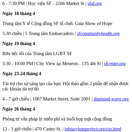
6 - 7:30 PM | Học viện SF - 2166 Market St |
sfaf.org
Ngày 18 tháng 4
Trung tâm Y tế Cộng đồng SF tổ chức Gala Show of Hope
5:30 chiều | 5 Trung tâm Embarcadero |
sfcommunityhealth.org
Ngày 19 tháng 4
Bữa tiệc tối của Trung tâm LGBT SF
5:30 - 10:00 PM | City View tại Metreon - 135 4th St |
sfcenter.org
Ngày 23-24 tháng 4
Tài trợ cho sự sáng tạo của bạn: Hội thảo gồm 2 phần để nhận được
các khoản tài trợ đó
4 - 7 giờ chiều | 1067 Market Street, Suite 2001 |
diamond-wave.org
Ngày 26 tháng 4
Phòng tư vấn pháp lý miễn phí và buổi họp mặt cộng đồng
12 - 3 giờ chiều | 470 Castro St. |
lgbtasylumproject.org/cip.html