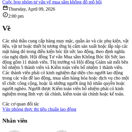
Cuộc họp nhóm tư vấn về mua sắm không đổ mồ hôi
Thursday, April 09, 2026
2:00 pm
Về
Các nhà thầu cung cấp hàng may mặc, quần áo và các phụ kiện, vật
liệu, vật tư hoặc thiết bị tương ứng bị cấm sản xuất hoặc lắp ráp các
mặt hàng đó trong điều kiện bóc lột sức lao động, theo định nghĩa
của nghị định. Hội đồng Tư vấn Mua sắm Không Bóc lột Sức lao
động gồm 11 thành viên. Thị trưởng và Hội đồng Giám sát mỗi bên
bổ nhiệm 5 thành viên và Kiểm toán viên bổ nhiệm 1 thành viên.
Các thành viên phải có kinh nghiệm đại diện cho người lao động
trong các vấn đề lao động, mua sắm hàng hóa hoặc dịch vụ cho một
tổ chức công cộng, hoặc là những người ủng hộ nhân quyền hoặc
người nghèo. Người được Kiểm toán viên bổ nhiệm phải có kinh
nghiệm trong lĩnh vực tài chính, kiểm toán tài chính hoặc kế toán.
Các cơ quan đối tác
Văn phòng thực thi tiêu chuẩn lao động
Nhân viên