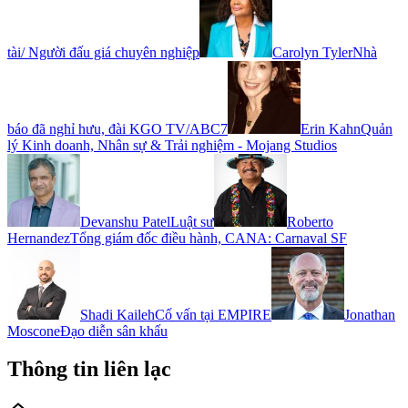
tài/ Người đấu giá chuyên nghiệp
Carolyn Tyler
Nhà
báo đã nghỉ hưu, đài KGO TV/ABC7
Erin Kahn
Quản
lý Kinh doanh, Nhân sự & Trải nghiệm - Mojang Studios
Devanshu Patel
Luật sư
Roberto
Hernandez
Tổng giám đốc điều hành, CANA: Carnaval SF
Shadi Kaileh
Cố vấn tại EMPIRE
Jonathan
Moscone
Đạo diễn sân khấu
Thông tin liên lạc