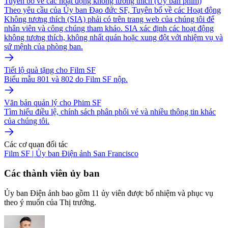
Tuyên bố về các hoạt động không tương thích (Ủy ban phim)
Theo yêu cầu của Ủy ban Đạo đức SF, Tuyên bố về các Hoạt động
Không tương thích (SIA) phải có trên trang web của chúng tôi để
nhân viên và công chúng tham khảo. SIA xác định các hoạt động
không tương thích, không nhất quán hoặc xung đột với nhiệm vụ và
sứ mệnh của phòng ban.
Tiết lộ quà tặng cho Film SF
Biểu mẫu 801 và 802 do Film SF nộp.
Văn bản quản lý cho Phim SF
Tìm hiểu điều lệ, chính sách phân phối vé và nhiều thông tin khác
của chúng tôi.
Các cơ quan đối tác
Film SF | Ủy ban Điện ảnh San Francisco
Các thành viên ủy ban
Ủy ban Điện ảnh bao gồm 11 ủy viên được bổ nhiệm và phục vụ
theo ý muốn của Thị trưởng.