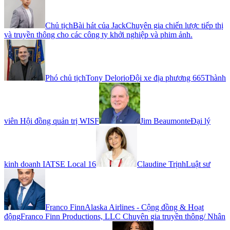
Chủ tịch
Bài hát của Jack
Chuyên gia chiến lược tiếp thị
và truyền thông cho các công ty khởi nghiệp và phim ảnh.
Phó chủ tịch
Tony Delorio
Đội xe địa phương 665
Thành
viên Hội đồng quản trị WISF
Jim Beaumonte
Đại lý
kinh doanh IATSE Local 16
Claudine Trịnh
Luật sư
Franco Finn
Alaska Airlines - Cộng đồng & Hoạt
động
Franco Finn Productions, LLC Chuyên gia truyền thông/ Nhân