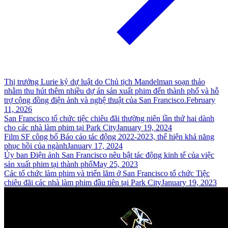
Thị trưởng Lurie ký dự luật do Chủ tịch Mandelman soạn thảo
nhằm thu hút thêm nhiều dự án sản xuất phim đến thành phố và hỗ
trợ cộng đồng điện ảnh và nghệ thuật của San Francisco.
February
11, 2026
San Francisco tổ chức tiệc chiêu đãi thường niên lần thứ hai dành
cho các nhà làm phim tại Park City
January 19, 2024
Film SF công bố Báo cáo tác động 2022-2023, thể hiện khả năng
phục hồi của ngành
January 17, 2024
Ủy ban Điện ảnh San Francisco nêu bật tác động kinh tế của việc
sản xuất phim tại thành phố
May 25, 2023
Các tổ chức làm phim và triển lãm ở San Francisco tổ chức Tiệc
chiêu đãi các nhà làm phim đầu tiên tại Park City
January 19, 2023