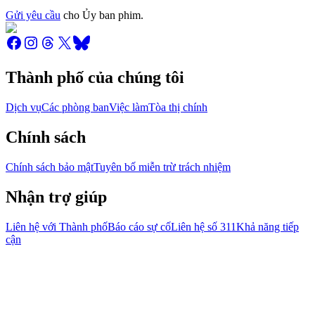
Gửi yêu cầu
cho Ủy ban phim.
Thành phố của chúng tôi
Dịch vụ
Các phòng ban
Việc làm
Tòa thị chính
Chính sách
Chính sách bảo mật
Tuyên bố miễn trừ trách nhiệm
Nhận trợ giúp
Liên hệ với Thành phố
Báo cáo sự cố
Liên hệ số 311
Khả năng tiếp
cận