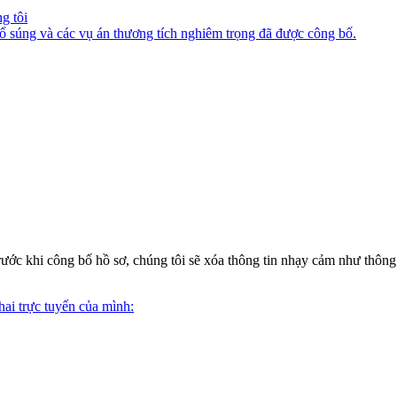
g tôi
 nổ súng và các vụ án thương tích nghiêm trọng đã được công bố.
 Trước khi công bố hồ sơ, chúng tôi sẽ xóa thông tin nhạy cảm như thôn
hai trực tuyến của mình: