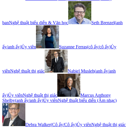
ban
Nghệ thuật biểu diễn & Văn học
Seth Brenzel
(
anh
ấy/anh ấy
)
Ủy viên
Suzanne Ferras
(
cô ấy/cô ấy
)
Ủy
viên
Nghệ thuật thị giác
Nabiel Musleh
(
anh ấy/anh
ấy
)
Ủy viên
Nghệ thuật thị giác
Marcus Anthony
Shelby
(
anh ấy/anh ấy
)
Ủy viên
Nghệ thuật biểu diễn (Âm nhạc)
Debra Walker
(
Cô ấy/Cô ấy
)
Ủy viên
Nghệ thuật thị giác