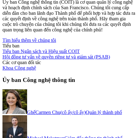
Ủy ban Công nghệ thông tin (COIT) là cơ quan quản lý công nghệ
và hoạch định chính sách của San Francisco. Chúng tôi cung cấp
diễn đàn cho ban lãnh đạo Thành phố để phối hợp và hợp tác đưa ra
các quyết định về công nghệ trên toàn thành phố. Hãy tham gia
cuộc trò chuyện của chúng tôi khi chúng tôi đưa ra các quyết định
quan trọng liên quan đến công nghệ của chính phủ!
Tìm hiểu thêm về chúng tôi
Tiểu ban
Tiểu ban Ngân sách và Hiệu suất COIT
Hội đồng tư vấn về quyền riêng tư và giám sát (PSAB)
Các cơ quan đối tác
Khoa Công nghệ
Ủy ban Công nghệ thông tin
Ghế
Carmen Chu
(
cô ấy/cô ấy
)
Quản lý thành phố