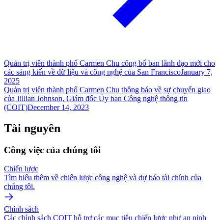
Quản trị viên thành phố Carmen Chu công bố ban lãnh đạo mới cho
các sáng kiến về dữ liệu và công nghệ của San Francisco
January 7,
2025
Quản trị viên thành phố Carmen Chu thông báo về sự chuyển giao
của Jillian Johnson, Giám đốc Ủy ban Công nghệ thông tin
(COIT)
December 14, 2023
Tài nguyên
Công việc của chúng tôi
Chiến lược
Tìm hiểu thêm về chiến lược công nghệ và dự báo tài chính của
chúng tôi.
Chính sách
Các chính sách COIT hỗ trợ các mục tiêu chiến lược như an ninh