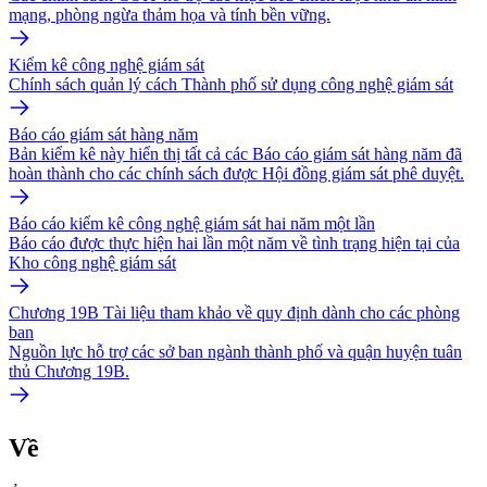
mạng, phòng ngừa thảm họa và tính bền vững.
Kiểm kê công nghệ giám sát
Chính sách quản lý cách Thành phố sử dụng công nghệ giám sát
Báo cáo giám sát hàng năm
Bản kiểm kê này hiển thị tất cả các Báo cáo giám sát hàng năm đã
hoàn thành cho các chính sách được Hội đồng giám sát phê duyệt.
Báo cáo kiểm kê công nghệ giám sát hai năm một lần
Báo cáo được thực hiện hai lần một năm về tình trạng hiện tại của
Kho công nghệ giám sát
Chương 19B Tài liệu tham khảo về quy định dành cho các phòng
ban
Nguồn lực hỗ trợ các sở ban ngành thành phố và quận huyện tuân
thủ Chương 19B.
Về