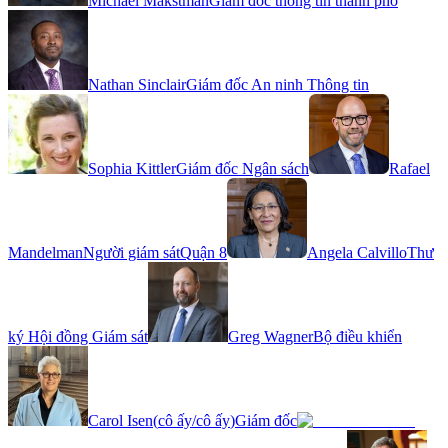
Michael Makstman
Giám đốc thông tin thành phố
Nathan Sinclair
Giám đốc An ninh Thông tin
Sophia Kittler
Giám đốc Ngân sách
Rafael
Mandelman
Người giám sát
Quận 8
Angela Calvillo
Thư
ký Hội đồng Giám sát
Greg Wagner
Bộ điều khiển
Carol Isen
(
cô ấy/cô ấy
)
Giám đốc