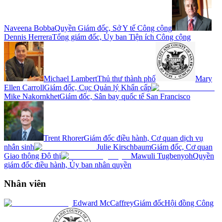
Naveena Bobba
Quyền Giám đốc, Sở Y tế Công cộng
Dennis Herrera
Tổng giám đốc, Ủy ban Tiện ích Công cộng
Michael Lambert
Thủ thư thành phố
Mary
Ellen Carroll
Giám đốc, Cục Quản lý Khẩn cấp
Mike Nakornkhet
Giám đốc, Sân bay quốc tế San Francisco
Trent Rhorer
Giám đốc điều hành, Cơ quan dịch vụ
nhân sinh
Julie Kirschbaum
Giám đốc, Cơ quan
Giao thông Đô thị
Mawuli Tugbenyoh
Quyền
giám đốc điều hành, Ủy ban nhân quyền
Nhân viên
Edward McCaffrey
Giám đốc
Hội đồng Công