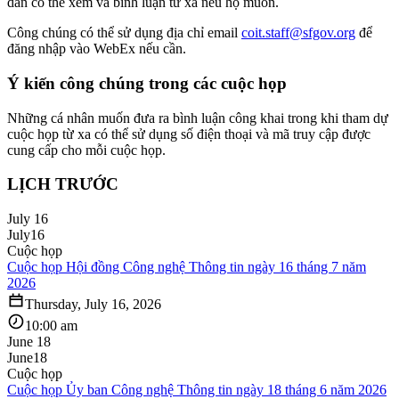
dân có thể xem và bình luận từ xa nếu họ muốn.
Công chúng có thể sử dụng địa chỉ email
coit.staff@sfgov.org
để
đăng nhập vào WebEx nếu cần.
Ý kiến công chúng trong các cuộc họp
Những cá nhân muốn đưa ra bình luận công khai trong khi tham dự
cuộc họp từ xa có thể sử dụng số điện thoại và mã truy cập được
cung cấp cho mỗi cuộc họp.
LỊCH TRƯỚC
July 16
July
16
Cuộc họp
Cuộc họp Hội đồng Công nghệ Thông tin ngày 16 tháng 7 năm
2026
Thursday, July 16, 2026
10:00 am
June 18
June
18
Cuộc họp
Cuộc họp Ủy ban Công nghệ Thông tin ngày 18 tháng 6 năm 2026