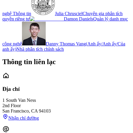
nghệ Thông tin
Julia Chrusciel
Chuyên gia phân tích
quyền riêng tư
Damon Daniels
Quản lý danh mục
công nghệ
Danny Thomas Vang
(
Anh ấy/Anh ấy/Của
anh ấy
)
Nhà phân tích chính sách
Thông tin liên lạc
Địa chỉ
1 South Van Ness
2nd Floor
San Francisco
,
CA
94103
Nhận chỉ đường