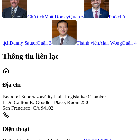
Chủ tịch
Matt Dorsey
Quận 6
Phó chủ
tịch
Danny Sauter
Quận 3
Thành viên
Alan Wong
Quận 4
Thông tin liên lạc
Địa chỉ
Board of Supervisors
City Hall, Legislative Chamber
1 Dr. Carlton B. Goodlett Place, Room 250
San Francisco
,
CA
94102
Điện thoại