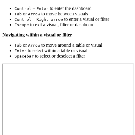
+
to enter the dashboard
Control
Enter
or
to move between visuals
Tab
Arrow
+
to enter a visual or filter
Control
Right arrow
to exit a visual, filter or dashboard
Escape
Navigating within a visual or filter
or
to move around a table or visual
Tab
Arrow
to select within a table or visual
Enter
to select or deselect a filter
Spacebar