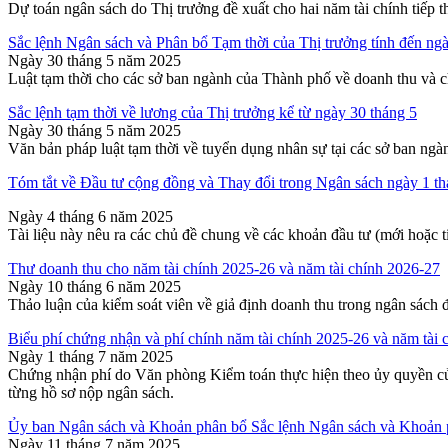
Dự toán ngân sách do Thị trưởng đề xuất cho hai năm tài chính tiếp t
Sắc lệnh Ngân sách và Phân bổ Tạm thời của Thị trưởng tính đến ngà
Ngày 30 tháng 5 năm 2025
Luật tạm thời cho các sở ban ngành của Thành phố về doanh thu và ch
Sắc lệnh tạm thời về lương của Thị trưởng kể từ ngày 30 tháng 5
Ngày 30 tháng 5 năm 2025
Văn bản pháp luật tạm thời về tuyển dụng nhân sự tại các sở ban ng
Tóm tắt về Đầu tư cộng đồng và Thay đổi trong Ngân sách ngày 1 th
Ngày 4 tháng 6 năm 2025
Tài liệu này nêu ra các chủ đề chung về các khoản đầu tư (mới hoặc 
Thư doanh thu cho năm tài chính 2025-26 và năm tài chính 2026-27
Ngày 10 tháng 6 năm 2025
Thảo luận của kiểm soát viên về giả định doanh thu trong ngân sách đ
Biểu phí chứng nhận và phí chính năm tài chính 2025-26 và năm tài 
Ngày 1 tháng 7 năm 2025
Chứng nhận phí do Văn phòng Kiểm toán thực hiện theo ủy quyền của
từng hồ sơ nộp ngân sách.
Ủy ban Ngân sách và Khoản phân bổ Sắc lệnh Ngân sách và Khoản 
Ngày 11 tháng 7 năm 2025