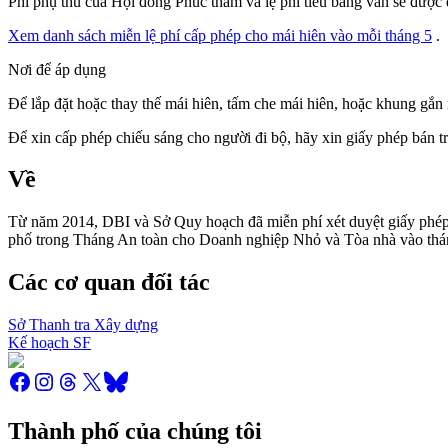
Phí phụ thu của Hội đồng Phúc thẩm và lệ phí tiểu bang vẫn sẽ được 
Xem danh sách miễn lệ phí cấp phép cho mái hiên vào mỗi tháng 5
.
Nơi để áp dụng
Để lắp đặt hoặc thay thế mái hiên, tấm che mái hiên, hoặc khung gắn 
Để xin cấp phép chiếu sáng cho người đi bộ, hãy xin giấy phép bán t
Về
Từ năm 2014, DBI và Sở Quy hoạch đã miễn phí xét duyệt giấy phép c
phố trong Tháng An toàn cho Doanh nghiệp Nhỏ và Tòa nhà vào tháng
Các cơ quan đối tác
Sở Thanh tra Xây dựng
Kế hoạch SF
Thành phố của chúng tôi