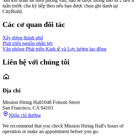
Sau khi hoàn tất buổi phỏng vấn, bạn sẽ được thông báo từ 2 đến 4
tuần trước chu kỳ tiếp theo nếu bạn được chọn ghi danh tại
CityBuild.
Các cơ quan đối tác
Xây dựng thành phố
Phát triển nguồn nhân lực
Văn phòng Phát triển Kinh tế và Lực lượng lao động
Liên hệ với chúng tôi
Địa chỉ
Mission Hiring Hall
1048 Folsom Street
San Francisco
,
CA
94103
Nhận chỉ đường
We recommend that you check Mission Hiring Hall's hours of
operation or make an appointment before you go.