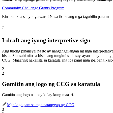
Community Challenge Grants Program
Binabati kita sa iyong award! Nasa ibaba ang mga tagubilin para ma
1
1
I-draft ang iyong interpretive sign
Ang tulong pinansyal na ito ay nangangailangan ng mga interpretative
bisita. Sinasabi nito sa bisita ang tungkol sa kasaysayan at layuni
CCG. Maaaring nakalista sa karatula ang iba pang mga iba pang kas
2
2
Gamitin ang logo ng CCG sa karatula
Gamitin ang logo na may kulay kung maaari.
Mga logo para sa mga natanggap ng CCG
3