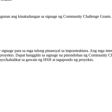
tugunan ang kinakailangan sa signage ng Community Challenge Grants.
 signage para sa mga tulong pinansyal sa imprastraktura. Ang mga inte
n ng proyekto. Dapat banggitin sa signage na pinondohan ng Community 
osyo/kabalikat sa gawain ng HSH at tagapondo ng proyekto.