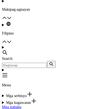
Makipag-ugnayan
Filipino
Search
Menu
Mga serbisyo
Mga kagawaran
Mga trabaho