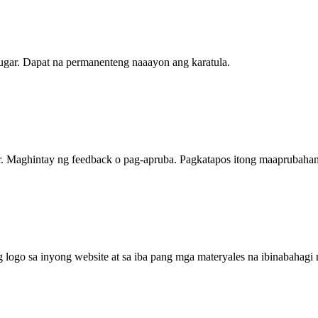
lugar. Dapat na permanenteng naaayon ang karatula.
r. Maghintay ng feedback o pag-apruba. Pagkatapos itong maaprubaha
g logo sa inyong website at sa iba pang mga materyales na ibinabahagi