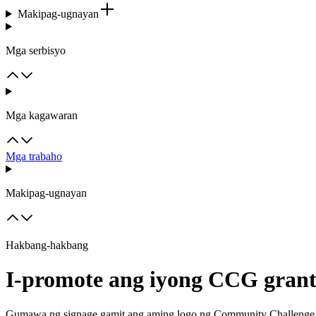
Makipag-ugnayan
Mga serbisyo
Mga kagawaran
Mga trabaho
Makipag-ugnayan
Hakbang-hakbang
I-promote ang iyong CCG gran
Gumawa ng signage gamit ang aming logo ng Community Challenge 