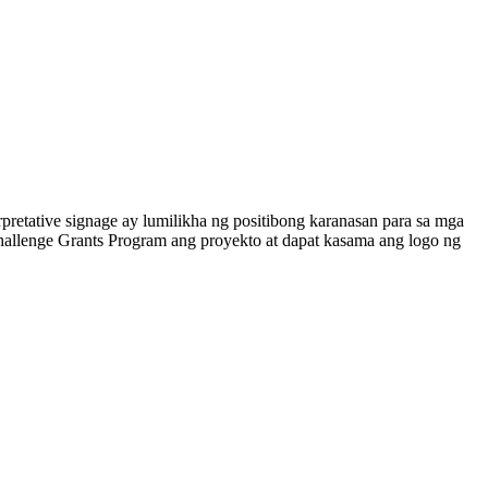
rpretative signage ay lumilikha ng positibong karanasan para sa mga
Challenge Grants Program ang proyekto at dapat kasama ang logo ng