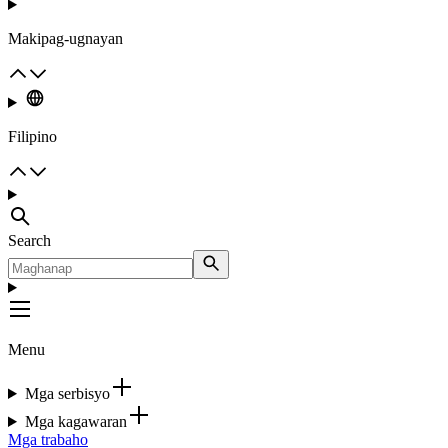
Makipag-ugnayan
Filipino
Search
Menu
Mga serbisyo
Mga kagawaran
Mga trabaho