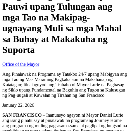
Pauwi upang Tulungan ang
mga Tao na Makipag-
ugnayang Muli sa mga Mahal
sa Buhay at Makakuha ng
Suporta
Office of the Mayor
Ang Pinalawak na Programa ay Tatakbo 24/7 upang Mabigyan ang
mga Tao ng Mas Maraming Pagkakataon na Makahanap ng
Katatagan; Itinataguyod ang Trabaho ni Mayor Lurie na Pagbasag
ng Siklo upang Pundamental na Baguhin ang Tugon sa Kalusugan
ng Pag-uugali at Kawalan ng Tirahan ng San Francisco.
January 22, 2026
SAN FRANCISCO
– Inanunsyo ngayon ni Mayor Daniel Lurie
ang isang pinahusay at pinalawak na programang Journey Home—
ang programa ng muling pagsasama-sama at paglipat ng lungsod na
magbibigay sa mga walang tirahan sa San Francisco ng opsyon na