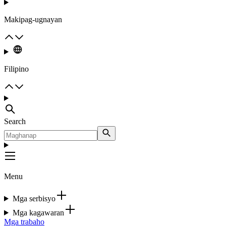
Makipag-ugnayan
Filipino
Search
Menu
Mga serbisyo
Mga kagawaran
Mga trabaho