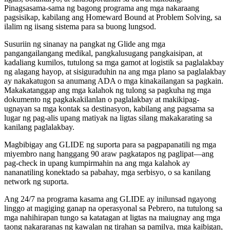
Pinagsasama-sama ng bagong programa ang mga nakaraang
pagsisikap, kabilang ang Homeward Bound at Problem Solving, sa
ilalim ng iisang sistema para sa buong lungsod.
Susuriin ng sinanay na pangkat ng Glide ang mga
pangangailangang medikal, pangkalusugang pangkaisipan, at
kadaliang kumilos, tutulong sa mga gamot at logistik sa paglalakbay
ng alagang hayop, at sisiguraduhin na ang mga plano sa paglalakbay
ay nakakatugon sa anumang ADA o mga kinakailangan sa pagkain.
Makakatanggap ang mga kalahok ng tulong sa pagkuha ng mga
dokumento ng pagkakakilanlan o paglalakbay at makikipag-
ugnayan sa mga kontak sa destinasyon, kabilang ang pagsama sa
lugar ng pag-alis upang matiyak na ligtas silang makakarating sa
kanilang paglalakbay.
Magbibigay ang GLIDE ng suporta para sa pagpapanatili ng mga
miyembro nang hanggang 90 araw pagkatapos ng paglipat—ang
pag-check in upang kumpirmahin na ang mga kalahok ay
nananatiling konektado sa pabahay, mga serbisyo, o sa kanilang
network ng suporta.
Ang 24/7 na programa kasama ang GLIDE ay inilunsad ngayong
linggo at magiging ganap na operasyonal sa Pebrero, na tutulong sa
mga nahihirapan tungo sa katatagan at ligtas na maiugnay ang mga
taong nakararanas ng kawalan ng tirahan sa pamilya, mga kaibigan,