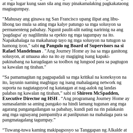
at mga lugar kung saan sila ang may pinakamalaking pagkakataong
magtagumpay.
"Mahusay ang ginawa ng San Francisco upang ilipat ang libu-
libong tao mula sa ating mga kalye patungo sa mga solusyon sa
permanenteng pabahay. Ngunit paulit-ulit nating naririnig na ang
'pagdagsa' ay naglilimita sa epekto ng mga tagumpay na ito.
Napakahalaga na makahanap tayo ng mga solusyon na tutugon sa
hamong iyon," sabi
ng Pangulo ng Board of Supervisors na si
Rafael Mandelman
. "Ang Journey Home ay isa sa mga ganitong
solusyon, at umaasa ako na ito ay magiging isang kapaki-
pakinabang na karagdagan sa toolbox ng lungsod para sa pagtugon
sa kawalan ng tirahan."
“Sa pamamagitan ng pagpapadali sa mga kritikal na koneksyon na
ito, layunin naming magbigay ng isang mahalagang network ng
suporta na nagtataguyod ng katatagan at nag-aalok ng landas
palabas ng kawalan ng tirahan,” sabi ni
Shireen McSpadden,
Executive Director ng HSH
. “Ang programang Journey Home ay
sumasalamin sa aming pangako na hindi lamang tugunan ang mga
agarang pangangailangan sa pabahay, kundi pati na rin palakasin
ang mga ugnayang pampamilya at panlipunan na mahalaga para sa
pangmatagalang tagumpay.”
“Tuwang-tuwa kaming makipagsosyo sa Tanggapan ng Alkalde at