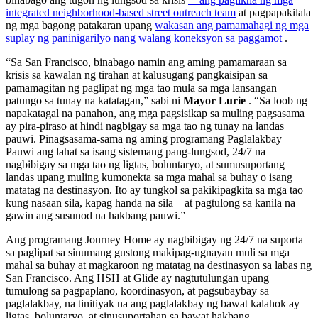
integrated neighborhood-based street outreach team
at pagpapakilala
ng mga bagong patakaran upang
wakasan ang pamamahagi ng mga
suplay ng paninigarilyo nang walang koneksyon sa paggamot
.
“Sa San Francisco, binabago namin ang aming pamamaraan sa
krisis sa kawalan ng tirahan at kalusugang pangkaisipan sa
pamamagitan ng paglipat ng mga tao mula sa mga lansangan
patungo sa tunay na katatagan,” sabi ni
Mayor Lurie
. “Sa loob ng
napakatagal na panahon, ang mga pagsisikap sa muling pagsasama
ay pira-piraso at hindi nagbigay sa mga tao ng tunay na landas
pauwi. Pinagsasama-sama ng aming programang Paglalakbay
Pauwi ang lahat sa isang sistemang pang-lungsod, 24/7 na
nagbibigay sa mga tao ng ligtas, boluntaryo, at sumusuportang
landas upang muling kumonekta sa mga mahal sa buhay o isang
matatag na destinasyon. Ito ay tungkol sa pakikipagkita sa mga tao
kung nasaan sila, kapag handa na sila—at pagtulong sa kanila na
gawin ang susunod na hakbang pauwi.”
Ang programang Journey Home ay nagbibigay ng 24/7 na suporta
sa paglipat sa sinumang gustong makipag-ugnayan muli sa mga
mahal sa buhay at magkaroon ng matatag na destinasyon sa labas ng
San Francisco. Ang HSH at Glide ay nagtutulungan upang
tumulong sa pagpaplano, koordinasyon, at pagsubaybay sa
paglalakbay, na tinitiyak na ang paglalakbay ng bawat kalahok ay
ligtas, boluntaryo, at sinusuportahan sa bawat hakbang.