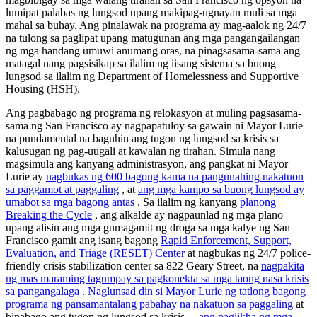
lumipat palabas ng lungsod upang makipag-ugnayan muli sa mga
mahal sa buhay. Ang pinalawak na programa ay mag-aalok ng 24/7
na tulong sa paglipat upang matugunan ang mga pangangailangan
ng mga handang umuwi anumang oras, na pinagsasama-sama ang
matagal nang pagsisikap sa ilalim ng iisang sistema sa buong
lungsod sa ilalim ng Department of Homelessness and Supportive
Housing (HSH).
Ang pagbabago ng programa ng relokasyon at muling pagsasama-
sama ng San Francisco ay nagpapatuloy sa gawain ni Mayor Lurie
na pundamental na baguhin ang tugon ng lungsod sa krisis sa
kalusugan ng pag-uugali at kawalan ng tirahan. Simula nang
magsimula ang kanyang administrasyon, ang pangkat ni Mayor
Lurie ay
nagbukas ng 600 bagong kama na pangunahing nakatuon
sa paggamot at paggaling
, at
ang mga kampo sa buong lungsod ay
umabot sa mga bagong antas
. Sa ilalim ng kanyang
planong
Breaking the Cycle
, ang alkalde ay nagpaunlad ng mga plano
upang alisin ang mga gumagamit ng droga sa mga kalye ng San
Francisco gamit ang isang bagong
Rapid Enforcement, Support,
Evaluation, and Triage (RESET) Center
at nagbukas ng 24/7 police-
friendly crisis stabilization center sa 822 Geary Street, na
nagpakita
ng mas maraming tagumpay sa pagkonekta sa mga taong nasa krisis
sa pangangalaga
.
Naglunsad din si Mayor Lurie ng tatlong bagong
programa ng pansamantalang pabahay na nakatuon sa paggaling
at
binabago ang tugon ng lungsod sa krisis
—ang paglikha ng mga