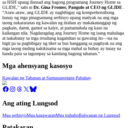
sa HSH upang ilunsad ang bagong programang Journey Home sa
GLIDE,” sabi ni
Dr. Gina Fromer, Pangulo at CEO ng GLIDE
.
“Araw-araw, ang GLIDE ay nagbibigay ng komprehensibong
hanay ng mga pinagsamang serbisyo upang matiyak na ang mga
taong nakararanas ng kawalan ng tirahan ay makakatanggap ng
pagkain, damit, gamot sa kalye, at pamamahala ng kaso na
kailangan nila. Nagdaragdag ang Journey Home ng isang mahalaga
at nakabatay sa mga resultang kagamitan sa gawaing ito—isa na
higit pa sa pagbibigay ng tiket sa bus hanggang sa pagtiyak na ang
mga taong muling nakikisama sa mga mahal sa buhay ay tunay na
handa para sa tagumpay sa kanilang bagong tahanan.”
Mga ahensyang kasosyo
Kawalan ng Tahanan at Sumusuportang Pabahay
Ang ating Lungsod
Mga serbisyo
Mga kagawaran
Mga trabaho
Bulwagan ng Lungsod
Patakaran