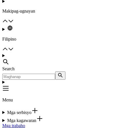
Makipag-ugnayan
Filipino
Search
Menu
Mga serbisyo
Mga kagawaran
Mga trabaho