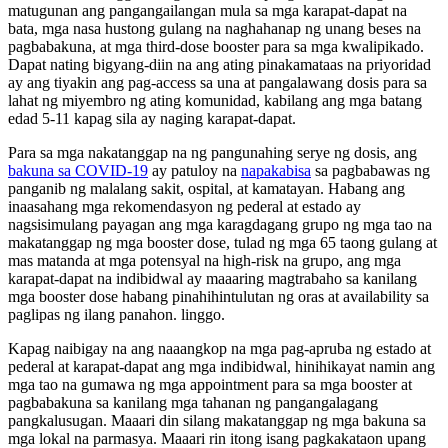
matugunan ang pangangailangan mula sa mga karapat-dapat na
bata, mga nasa hustong gulang na naghahanap ng unang beses na
pagbabakuna, at mga third-dose booster para sa mga kwalipikado.
Dapat nating bigyang-diin na ang ating pinakamataas na priyoridad
ay ang tiyakin ang pag-access sa una at pangalawang dosis para sa
lahat ng miyembro ng ating komunidad, kabilang ang mga batang
edad 5-11 kapag sila ay naging karapat-dapat.
Para sa mga nakatanggap na ng pangunahing serye ng dosis, ang
bakuna sa COVID-19
ay patuloy na
napakabisa
sa pagbabawas ng
panganib ng malalang sakit, ospital, at kamatayan. Habang ang
inaasahang mga rekomendasyon ng pederal at estado ay
nagsisimulang payagan ang mga karagdagang grupo ng mga tao na
makatanggap ng mga booster dose, tulad ng mga 65 taong gulang at
mas matanda at mga potensyal na high-risk na grupo, ang mga
karapat-dapat na indibidwal ay maaaring magtrabaho sa kanilang
mga booster dose habang pinahihintulutan ng oras at availability sa
paglipas ng ilang panahon. linggo.
Kapag naibigay na ang naaangkop na mga pag-apruba ng estado at
pederal at karapat-dapat ang mga indibidwal, hinihikayat namin ang
mga tao na gumawa ng mga appointment para sa mga booster at
pagbabakuna sa kanilang mga tahanan ng pangangalagang
pangkalusugan. Maaari din silang makatanggap ng mga bakuna sa
mga lokal na parmasya. Maaari rin itong isang pagkakataon upang