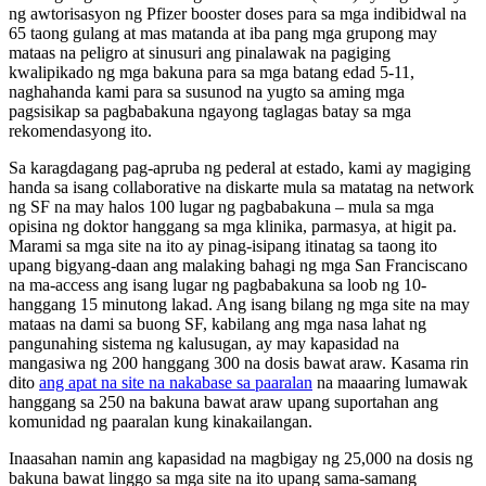
ng awtorisasyon ng Pfizer booster doses para sa mga indibidwal na
65 taong gulang at mas matanda at iba pang mga grupong may
mataas na peligro at sinusuri ang pinalawak na pagiging
kwalipikado ng mga bakuna para sa mga batang edad 5-11,
naghahanda kami para sa susunod na yugto sa aming mga
pagsisikap sa pagbabakuna ngayong taglagas batay sa mga
rekomendasyong ito.
Sa karagdagang pag-apruba ng pederal at estado, kami ay magiging
handa sa isang collaborative na diskarte mula sa matatag na network
ng SF na may halos 100 lugar ng pagbabakuna – mula sa mga
opisina ng doktor hanggang sa mga klinika, parmasya, at higit pa.
Marami sa mga site na ito ay pinag-isipang itinatag sa taong ito
upang bigyang-daan ang malaking bahagi ng mga San Franciscano
na ma-access ang isang lugar ng pagbabakuna sa loob ng 10-
hanggang 15 minutong lakad. Ang isang bilang ng mga site na may
mataas na dami sa buong SF, kabilang ang mga nasa lahat ng
pangunahing sistema ng kalusugan, ay may kapasidad na
mangasiwa ng 200 hanggang 300 na dosis bawat araw. Kasama rin
dito
ang apat na site na nakabase sa paaralan
na maaaring lumawak
hanggang sa 250 na bakuna bawat araw upang suportahan ang
komunidad ng paaralan kung kinakailangan.
Inaasahan namin ang kapasidad na magbigay ng 25,000 na dosis ng
bakuna bawat linggo sa mga site na ito upang sama-samang