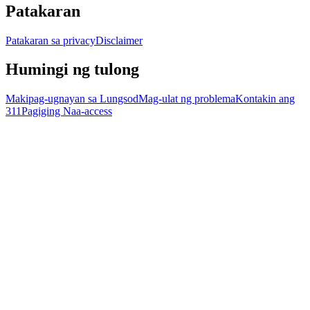
Patakaran
Patakaran sa privacy
Disclaimer
Humingi ng tulong
Makipag-ugnayan sa Lungsod
Mag-ulat ng problema
Kontakin ang
311
Pagiging Naa-access