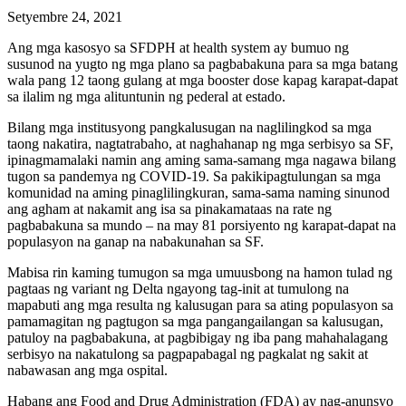
Setyembre 24, 2021
Ang mga kasosyo sa SFDPH at health system ay bumuo ng
susunod na yugto ng mga plano sa pagbabakuna para sa mga batang
wala pang 12 taong gulang at mga booster dose kapag karapat-dapat
sa ilalim ng mga alituntunin ng pederal at estado.
Bilang mga institusyong pangkalusugan na naglilingkod sa mga
taong nakatira, nagtatrabaho, at naghahanap ng mga serbisyo sa SF,
ipinagmamalaki namin ang aming sama-samang mga nagawa bilang
tugon sa pandemya ng COVID-19. Sa pakikipagtulungan sa mga
komunidad na aming pinaglilingkuran, sama-sama naming sinunod
ang agham at nakamit ang isa sa pinakamataas na rate ng
pagbabakuna sa mundo – na may 81 porsiyento ng karapat-dapat na
populasyon na ganap na nabakunahan sa SF.
Mabisa rin kaming tumugon sa mga umuusbong na hamon tulad ng
pagtaas ng variant ng Delta ngayong tag-init at tumulong na
mapabuti ang mga resulta ng kalusugan para sa ating populasyon sa
pamamagitan ng pagtugon sa mga pangangailangan sa kalusugan,
patuloy na pagbabakuna, at pagbibigay ng iba pang mahahalagang
serbisyo na nakatulong sa pagpapabagal ng pagkalat ng sakit at
nabawasan ang mga ospital.
Habang ang Food and Drug Administration (FDA) ay nag-anunsyo