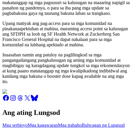
makatanggap ng mga pagsusuri sa kalusugan na maaaring napigil sa
panahon ng pandemya, o para sa iba pang mga update sa
pagbabakuna gaya ng taunang bakuna laban sa trangkaso.
Upang matiyak ang pag-access para sa mga komunidad na
pinakanaapektuhan at mahina, maraming access point sa kalusugan
ang SFDPH sa loob ng SF Health Network at Zuckerberg San
Francisco General Hospital na dapat nakalaan para sa mga
komunidad na lubhang apektado at mahina.
Inaasahan namin ang patuloy na paglilingkod sa mga
pangangailangang pangkalusugan ng aming mga komunidad at
magbibigay ng karagdagang update tungkol sa mga rekomendasyon
at kung paano matatanggap ng mga kwalipikadong indibidwal ang
kanilang mga bakuna o booster dose kapag available na ang mga
ito.
Ang ating Lungsod
Mga serbisyo
Mga kagawaran
Mga trabaho
Bulwagan ng Lungsod