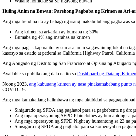
Walang homicide sa SF ngayong buwan
Huling Anim na Buwan: Parehong Pagbaba ng Krimen sa Ari-ar
Ang mga trend na ito ay bahagi ng isang makabuluhang pagbawas sa
Ang krimen sa ari-arian ay bumaba ng 30%
Bumaba ng 4% ang marahas na krimen
Ang mga pagsisikap na ito ay sumasalamin sa gawain ng lokal na tag
kasosyo sa estado at pederal sa California Highway Patrol, Califor
Ang Abugado ng Distrito ng San Francisco at Opisina ng Abugado n
Available sa publiko ang data na ito sa
Dashboard ng Data ng Krime
Noong 2023,
ang kabuuang krimen ay nasa pinakamababang punto ni
COVID-19.
Ang mga kamakailang halimbawa ng mga aktibidad sa pagpapatupad 
Sinigurado ng SFDA ang paghatol para sa pagbebenta ng drog
Ang mga operasyon ng SFPD Plainclothes ay humantong sa p
Ang mga operasyon ng SFPD Night ay humantong sa 23 na pag
Sinisiguro ng SFDA ang paghatol para sa komersyal na pagna