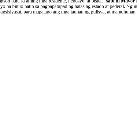
ngsod para sa aming mga residente, negosyo, at bisita,"
sabi ni Mayor
sosyo na binuo natin sa pagpapatupad ng batas ng estado at pederal. Ng
 pagsisiyasat, para mapalago ang mga tauhan ng pulisya, at mamuhun