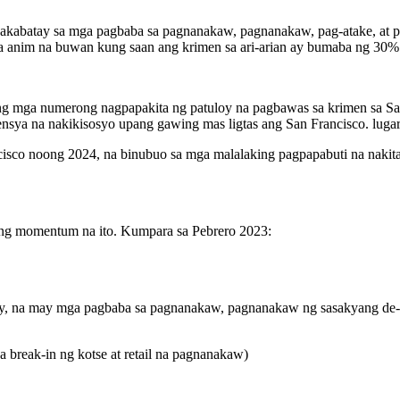
kabatay sa mga pagbaba sa pagnanakaw, pagnanakaw, pag-atake, at p
na anim na buwan kung saan ang krimen sa ari-arian ay bumaba ng 30
 mga numerong nagpapakita ng patuloy na pagbawas sa krimen sa Sa
hensya na nakikisosyo upang gawing mas ligtas ang San Francisco. lug
cisco noong 2024, na binubuo sa mga malalaking pagpapabuti na naki
bong momentum na ito. Kumpara sa Pebrero 2023:
y, na may mga pagbaba sa pagnanakaw, pagnanakaw ng sasakyang de
break-in ng kotse at retail na pagnanakaw)