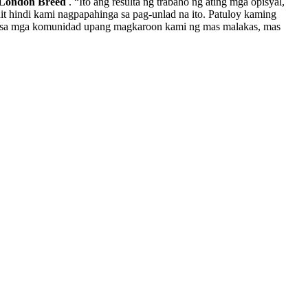
 London Breed
. “Ito ang resulta ng trabaho ng ating mga opisyal,
unit hindi kami nagpapahinga sa pag-unlad na ito. Patuloy kaming
an sa mga komunidad upang magkaroon kami ng mas malakas, mas