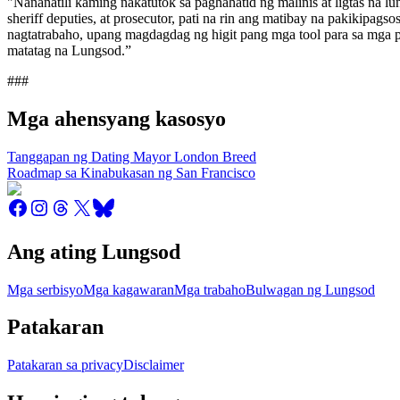
"Nananatili kaming nakatutok sa paghahatid ng malinis at ligtas na lu
sheriff deputies, at prosecutor, pati na rin ang matibay na pakikipag
nagtatrabaho, upang magdagdag ng higit pang mga tool para sa mga
matatag na Lungsod.”
###
Mga ahensyang kasosyo
Tanggapan ng Dating Mayor London Breed
Roadmap sa Kinabukasan ng San Francisco
Ang ating Lungsod
Mga serbisyo
Mga kagawaran
Mga trabaho
Bulwagan ng Lungsod
Patakaran
Patakaran sa privacy
Disclaimer