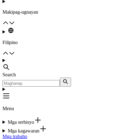
Makipag-ugnayan
Filipino
Search
Menu
Mga serbisyo
Mga kagawaran
Mga trabaho