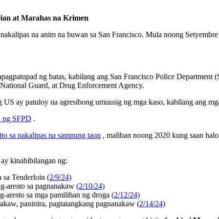
ian at Marahas na Krimen
 nakalipas na anim na buwan sa San Francisco. Mula noong Setyembre
apagpatupad ng batas, kabilang ang San Francisco Police Department (
nia National Guard, at Drug Enforcement Agency.
g US ay patuloy na agresibong umuusig ng mga kaso, kabilang ang m
n ng SFPD
.
to sa nakalipas na sampung taon
, maliban noong 2020 kung saan halos
ay kinabibilangan ng:
a sa Tenderloin
(2/9/24)
ag-aresto sa pagnanakaw
(2/10/24)
-aresto sa mga pamilihan ng droga
(2/12/24)
nakaw, paninira, pagtatangkang pagnanakaw
(2/14/24)