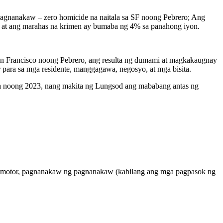
agnanakaw – zero homicide na naitala sa SF noong Pebrero; Ang
% at ang marahas na krimen ay bumaba ng 4% sa panahong iyon.
n Francisco noong Pebrero, ang resulta ng dumami at magkakaugnay
ar para sa mga residente, manggagawa, negosyo, at mga bisita.
ta noong 2023, nang makita ng Lungsod ang mababang antas ng
-motor, pagnanakaw ng pagnanakaw (kabilang ang mga pagpasok ng