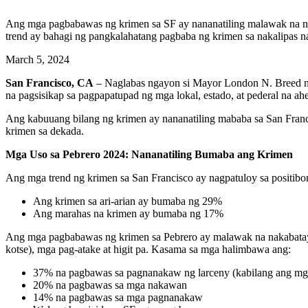
Ang mga pagbabawas ng krimen sa SF ay nananatiling malawak na na
trend ay bahagi ng pangkalahatang pagbaba ng krimen sa nakalipas 
March 5, 2024
San Francisco, CA
– Naglabas ngayon si Mayor London N. Breed ng
na pagsisikap sa pagpapatupad ng mga lokal, estado, at pederal na a
Ang kabuuang bilang ng krimen ay nananatiling mababa sa San Fran
krimen sa dekada.
Mga Uso sa Pebrero 2024: Nananatiling Bumaba ang Krimen
Ang mga trend ng krimen sa San Francisco ay nagpatuloy sa positi
Ang krimen sa ari-arian ay bumaba ng 29%
Ang marahas na krimen ay bumaba ng 17%
Ang mga pagbabawas ng krimen sa Pebrero ay malawak na nakabata
kotse), mga pag-atake at higit pa. Kasama sa mga halimbawa ang:
37% na pagbawas sa pagnanakaw ng larceny (kabilang ang mga 
20% na pagbawas sa mga nakawan
14% na pagbawas sa mga pagnanakaw