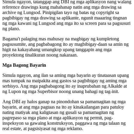
Simula ngayon, tatanggap ang DBI ng mga aplikasyon nang walang
reference drawings kung mahahanap natin ang mga drawing sa
archive ng Lungsod. Pinipigilan tayo ng batas ng copyright sa
pagbibigay ng mga drawing sa aplikante, ngunit maaaring tingnan
ng mga kawani ng Lungsod ang mga ito sa screen para sa pagsusuri
ng plano.
Bagama't palaging mas mahusay na magbigay ng kumpletong
pagsusumite, ang pagbabagong ito ay magbibigay-daan sa amin ng
higit na kakayahang umangkop upang tanggapin ang mga
proyektong tinalikuran noong nakaraan.
Mga Bagong Bayarin
Simula ngayon, ang ilan sa aming mga bayarin ay tinataasan upang
mas tumpak na maipakita ang gastos sa pagbibigay ng aming mga
serbisyo. Ang mga pagbabagong ito ay inaprubahan ng Alkalde at
ng Lupon ng mga Superbisor noong unang bahagi ng tag-init.
Ang DBI ay halos ganap na pinondohan sa pamamagitan ng mga
bayarin, at ang mga pagtaas na ito ay kinakailangan para patuloy
nating matiyak ang kaligtasan ng gusali sa pamamagitan ng
pagrepaso sa mga plano at mga aplikasyon ng permit, pag-
inspeksyon sa gawaing konstruksyon, paggawa ng mga talaan ng
real estate, at pagsisiyasat ng mga reklamo.