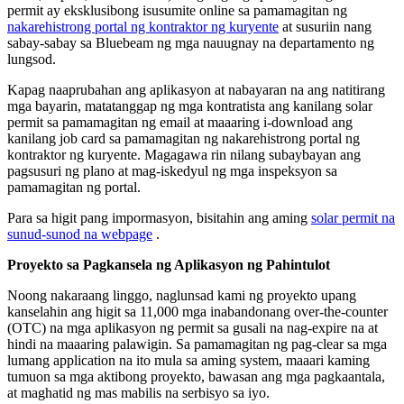
permit ay eksklusibong isusumite online sa pamamagitan ng
nakarehistrong portal ng kontraktor ng kuryente
at susuriin nang
sabay-sabay sa Bluebeam ng mga nauugnay na departamento ng
lungsod.
Kapag naaprubahan ang aplikasyon at nabayaran na ang natitirang
mga bayarin, matatanggap ng mga kontratista ang kanilang solar
permit sa pamamagitan ng email at maaaring i-download ang
kanilang job card sa pamamagitan ng nakarehistrong portal ng
kontraktor ng kuryente. Magagawa rin nilang subaybayan ang
pagsusuri ng plano at mag-iskedyul ng mga inspeksyon sa
pamamagitan ng portal.
Para sa higit pang impormasyon, bisitahin ang aming
solar permit na
sunud-sunod na webpage
.
Proyekto sa Pagkansela ng Aplikasyon ng Pahintulot
Noong nakaraang linggo, naglunsad kami ng proyekto upang
kanselahin ang higit sa 11,000 mga inabandonang over-the-counter
(OTC) na mga aplikasyon ng permit sa gusali na nag-expire na at
hindi na maaaring palawigin. Sa pamamagitan ng pag-clear sa mga
lumang application na ito mula sa aming system, maaari kaming
tumuon sa mga aktibong proyekto, bawasan ang mga pagkaantala,
at maghatid ng mas mabilis na serbisyo sa iyo.