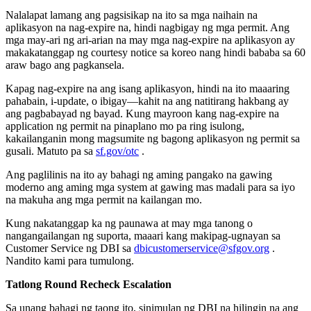
Nalalapat lamang ang pagsisikap na ito sa mga naihain na
aplikasyon na nag-expire na, hindi nagbigay ng mga permit. Ang
mga may-ari ng ari-arian na may mga nag-expire na aplikasyon ay
makakatanggap ng courtesy notice sa koreo nang hindi bababa sa 60
araw bago ang pagkansela.
Kapag nag-expire na ang isang aplikasyon, hindi na ito maaaring
pahabain, i-update, o ibigay—kahit na ang natitirang hakbang ay
ang pagbabayad ng bayad. Kung mayroon kang nag-expire na
application ng permit na pinaplano mo pa ring isulong,
kakailanganin mong magsumite ng bagong aplikasyon ng permit sa
gusali. Matuto pa sa
sf.gov/otc
.
Ang paglilinis na ito ay bahagi ng aming pangako na gawing
moderno ang aming mga system at gawing mas madali para sa iyo
na makuha ang mga permit na kailangan mo.
Kung nakatanggap ka ng paunawa at may mga tanong o
nangangailangan ng suporta, maaari kang makipag-ugnayan sa
Customer Service ng DBI sa
dbicustomerservice@sfgov.org
.
Nandito kami para tumulong.
Tatlong Round Recheck Escalation
Sa unang bahagi ng taong ito, sinimulan ng DBI na hilingin na ang