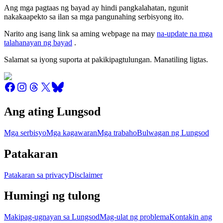
Ang mga pagtaas ng bayad ay hindi pangkalahatan, ngunit
nakakaapekto sa ilan sa mga pangunahing serbisyong ito.
Narito ang isang link sa aming webpage na may
na-update na mga
talahanayan ng bayad
.
Salamat sa iyong suporta at pakikipagtulungan. Manatiling ligtas.
Ang ating Lungsod
Mga serbisyo
Mga kagawaran
Mga trabaho
Bulwagan ng Lungsod
Patakaran
Patakaran sa privacy
Disclaimer
Humingi ng tulong
Makipag-ugnayan sa Lungsod
Mag-ulat ng problema
Kontakin ang