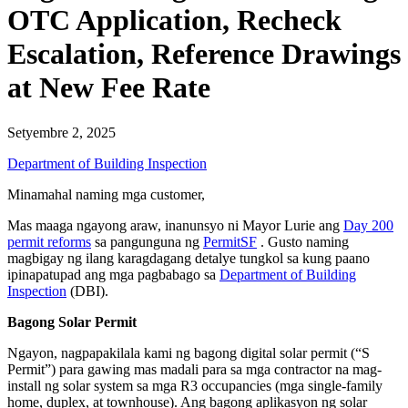
OTC Application, Recheck
Escalation, Reference Drawings
at New Fee Rate
Setyembre 2, 2025
Department of Building Inspection
Minamahal naming mga customer,
Mas maaga ngayong araw, inanunsyo ni Mayor Lurie ang
Day 200
permit reforms
sa pangunguna ng
PermitSF
. Gusto naming
magbigay ng ilang karagdagang detalye tungkol sa kung paano
ipinapatupad ang mga pagbabago sa
Department of Building
Inspection
(DBI).
Bagong Solar Permit
Ngayon, nagpapakilala kami ng bagong digital solar permit (“S
Permit”) para gawing mas madali para sa mga contractor na mag-
install ng solar system sa mga R3 occupancies (mga single-family
home, duplex, at townhouse). Ang bagong aplikasyon ng solar