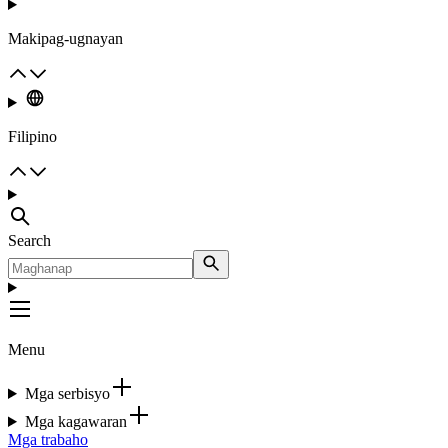
Makipag-ugnayan
Filipino
Search
Menu
Mga serbisyo
Mga kagawaran
Mga trabaho