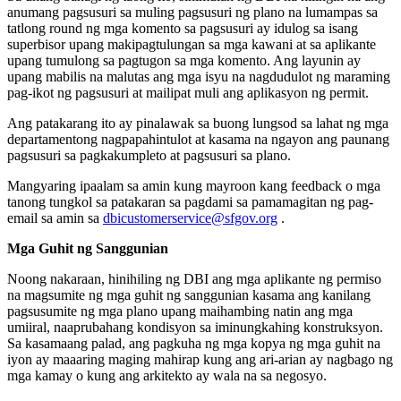
anumang pagsusuri sa muling pagsusuri ng plano na lumampas sa
tatlong round ng mga komento sa pagsusuri ay idulog sa isang
superbisor upang makipagtulungan sa mga kawani at sa aplikante
upang tumulong sa pagtugon sa mga komento. Ang layunin ay
upang mabilis na malutas ang mga isyu na nagdudulot ng maraming
pag-ikot ng pagsusuri at mailipat muli ang aplikasyon ng permit.
Ang patakarang ito ay pinalawak sa buong lungsod sa lahat ng mga
departamentong nagpapahintulot at kasama na ngayon ang paunang
pagsusuri sa pagkakumpleto at pagsusuri sa plano.
Mangyaring ipaalam sa amin kung mayroon kang feedback o mga
tanong tungkol sa patakaran sa pagdami sa pamamagitan ng pag-
email sa amin sa
dbicustomerservice@sfgov.org
.
Mga Guhit ng Sanggunian
Noong nakaraan, hinihiling ng DBI ang mga aplikante ng permiso
na magsumite ng mga guhit ng sanggunian kasama ang kanilang
pagsusumite ng mga plano upang maihambing natin ang mga
umiiral, naaprubahang kondisyon sa iminungkahing konstruksyon.
Sa kasamaang palad, ang pagkuha ng mga kopya ng mga guhit na
iyon ay maaaring maging mahirap kung ang ari-arian ay nagbago ng
mga kamay o kung ang arkitekto ay wala na sa negosyo.