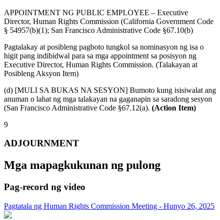
APPOINTMENT NG PUBLIC EMPLOYEE – Executive
Director, Human Rights Commission (California Government Code
§ 54957(b)(1); San Francisco Administrative Code §67.10(b)
Pagtalakay at posibleng pagboto tungkol sa nominasyon ng isa o
higit pang indibidwal para sa mga appointment sa posisyon ng
Executive Director, Human Rights Commission. (Talakayan at
Posibleng Aksyon Item)
(d) [MULI SA BUKAS NA SESYON] Bumoto kung isisiwalat ang
anuman o lahat ng mga talakayan na gaganapin sa saradong sesyon
(San Francisco Administrative Code §67.12(a).
(Action Item)
9
ADJOURNMENT
Mga mapagkukunan ng pulong
Pag-record ng video
Pagtatala ng Human Rights Commission Meeting - Hunyo 26, 2025