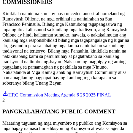
COMMISSIONERS
Kinikilala namin na kami ay nasa unceded ancestral homeland ng
Ramaytush Ohlone, na mga orihinal na naninirahan sa San
Francisco Peninsula. Bilang mga Katutubong tagapangasiwa ng
lupaing ito at alinsunod sa kanilang mga tradisyon, ang Ramaytush
Ohlone ay hindi kailanman sumuko, nawala, o nakakalimutan ang
kanilang mga responsibilidad bilang mga tagapangalaga ng lugar na
ito, gayundin para sa lahat ng mga tao na naninirahan sa kanilang
tradisyonal na teritoryo. Bilang mga Panauhin, kinikilala namin na
nakikinabang kami sa pamumuhay at pagtatrabaho sa kanilang
tradisyonal na tinubuang-bayan. Nais naming magbigay ng aming
paggalang sa pamamagitan ng pagkilala sa mga Ninuno,
Nakatatanda at Mga Kamag-anak ng Ramaytush Community at sa
pamamagitan ng pagpapatibay ng kanilang mga karapatan sa
soberanya bilang Unang Bayan.
HRC Commission Meeting Agenda 6 26 2025 FINAL
2
PANGKALAHATANG PUBLIC COMMENT
Maaaring tugunan ng mga miyembro ng publiko ang Komisyon sa
mga bagay na nasa hurisdiksyon ng Komisyon at wala sa agenda