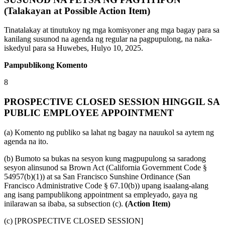
(Talakayan at Possible Action Item)
Tinatalakay at tinutukoy ng mga komisyoner ang mga bagay para sa
kanilang susunod na agenda ng regular na pagpupulong, na naka-
iskedyul para sa Huwebes, Hulyo 10, 2025.
Pampublikong Komento
8
PROSPECTIVE CLOSED SESSION HINGGIL SA
PUBLIC EMPLOYEE APPOINTMENT
(a) Komento ng publiko sa lahat ng bagay na nauukol sa aytem ng
agenda na ito.
(b) Bumoto sa bukas na sesyon kung magpupulong sa saradong
sesyon alinsunod sa Brown Act (California Government Code §
54957(b)(1)) at sa San Francisco Sunshine Ordinance (San
Francisco Administrative Code § 67.10(b)) upang isaalang-alang
ang isang pampublikong appointment sa empleyado, gaya ng
inilarawan sa ibaba, sa subsection (c).
(Action Item)
(c) [PROSPECTIVE CLOSED SESSION]