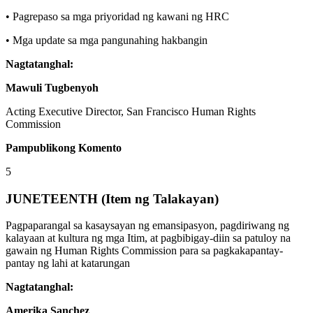
• Pagrepaso sa mga priyoridad ng kawani ng HRC
• Mga update sa mga pangunahing hakbangin
Nagtatanghal:
Mawuli Tugbenyoh
Acting Executive Director, San Francisco Human Rights
Commission
Pampublikong Komento
5
JUNETEENTH (Item ng Talakayan)
Pagpaparangal sa kasaysayan ng emansipasyon, pagdiriwang ng
kalayaan at kultura ng mga Itim, at pagbibigay-diin sa patuloy na
gawain ng Human Rights Commission para sa pagkakapantay-
pantay ng lahi at katarungan
Nagtatanghal:
Amerika Sanchez