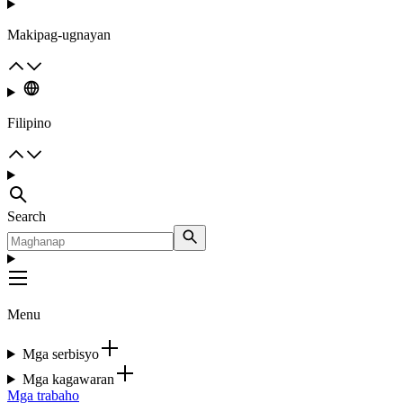
Makipag-ugnayan
Filipino
Search
Menu
Mga serbisyo
Mga kagawaran
Mga trabaho