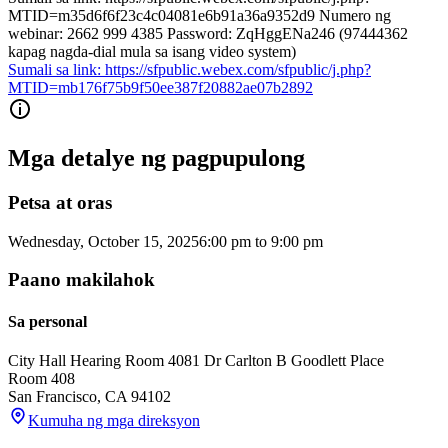
MTID=m35d6f6f23c4c04081e6b91a36a9352d9 Numero ng
webinar: 2662 999 4385 Password: ZqHggENa246 (97444362
kapag nagda-dial mula sa isang video system)
Sumali sa link: https://sfpublic.webex.com/sfpublic/j.php?
MTID=mb176f75b9f50ee387f20882ae07b2892
Mga detalye ng pagpupulong
Petsa at oras
Wednesday, October 15, 2025
6:00 pm
to
9:00 pm
Paano makilahok
Sa personal
City Hall Hearing Room 408
1 Dr Carlton B Goodlett Place
Room 408
San Francisco
,
CA
94102
Kumuha ng mga direksyon