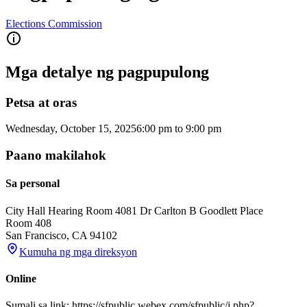
Elections Commission
Mga detalye ng pagpupulong
Petsa at oras
Wednesday, October 15, 2025
6:00 pm
to
9:00 pm
Paano makilahok
Sa personal
City Hall Hearing Room 408
1 Dr Carlton B Goodlett Place
Room 408
San Francisco
,
CA
94102
Kumuha ng mga direksyon
Online
Sumali sa link: https://sfpublic.webex.com/sfpublic/j.php?