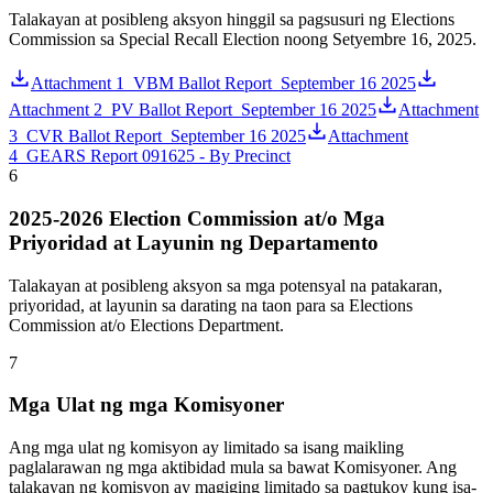
Talakayan at posibleng aksyon hinggil sa pagsusuri ng Elections
Commission sa Special Recall Election noong Setyembre 16, 2025.
Attachment 1_VBM Ballot Report_September 16 2025
Attachment 2_PV Ballot Report_September 16 2025
Attachment
3_CVR Ballot Report_September 16 2025
Attachment
4_GEARS Report 091625 - By Precinct
6
2025-2026 Election Commission at/o Mga
Priyoridad at Layunin ng Departamento
Talakayan at posibleng aksyon sa mga potensyal na patakaran,
priyoridad, at layunin sa darating na taon para sa Elections
Commission at/o Elections Department.
7
Mga Ulat ng mga Komisyoner
Ang mga ulat ng komisyon ay limitado sa isang maikling
paglalarawan ng mga aktibidad mula sa bawat Komisyoner. Ang
talakayan ng komisyon ay magiging limitado sa pagtukoy kung isa-