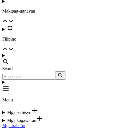
Makipag-ugnayan
Filipino
Search
Menu
Mga serbisyo
Mga kagawaran
Mga trabaho