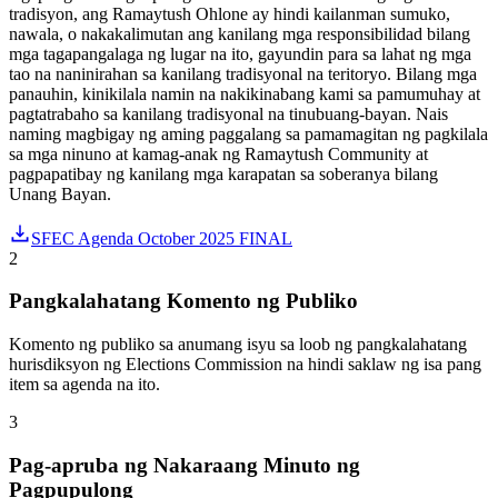
tradisyon, ang Ramaytush Ohlone ay hindi kailanman sumuko,
nawala, o nakakalimutan ang kanilang mga responsibilidad bilang
mga tagapangalaga ng lugar na ito, gayundin para sa lahat ng mga
tao na naninirahan sa kanilang tradisyonal na teritoryo. Bilang mga
panauhin, kinikilala namin na nakikinabang kami sa pamumuhay at
pagtatrabaho sa kanilang tradisyonal na tinubuang-bayan. Nais
naming magbigay ng aming paggalang sa pamamagitan ng pagkilala
sa mga ninuno at kamag-anak ng Ramaytush Community at
pagpapatibay ng kanilang mga karapatan sa soberanya bilang
Unang Bayan.
SFEC Agenda October 2025 FINAL
2
Pangkalahatang Komento ng Publiko
Komento ng publiko sa anumang isyu sa loob ng pangkalahatang
hurisdiksyon ng Elections Commission na hindi saklaw ng isa pang
item sa agenda na ito.
3
Pag-apruba ng Nakaraang Minuto ng
Pagpupulong