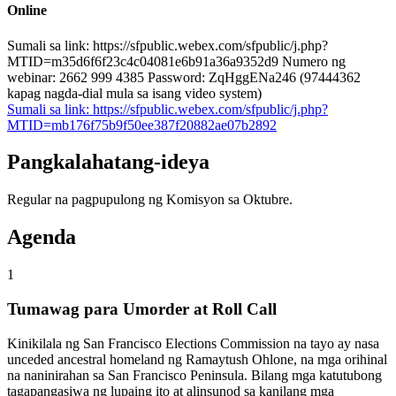
Online
Sumali sa link: https://sfpublic.webex.com/sfpublic/j.php?
MTID=m35d6f6f23c4c04081e6b91a36a9352d9 Numero ng
webinar: 2662 999 4385 Password: ZqHggENa246 (97444362
kapag nagda-dial mula sa isang video system)
Sumali sa link: https://sfpublic.webex.com/sfpublic/j.php?
MTID=mb176f75b9f50ee387f20882ae07b2892
Pangkalahatang-ideya
Regular na pagpupulong ng Komisyon sa Oktubre.
Agenda
1
Tumawag para Umorder at Roll Call
Kinikilala ng San Francisco Elections Commission na tayo ay nasa
unceded ancestral homeland ng Ramaytush Ohlone, na mga orihinal
na naninirahan sa San Francisco Peninsula. Bilang mga katutubong
tagapangasiwa ng lupaing ito at alinsunod sa kanilang mga