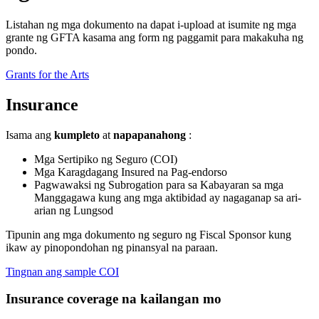
Listahan ng mga dokumento na dapat i-upload at isumite ng mga
grante ng GFTA kasama ang form ng paggamit para makakuha ng
pondo.
Grants for the Arts
Insurance
Isama ang
kumpleto
at
napapanahong
:
Mga Sertipiko ng Seguro (COI)
Mga Karagdagang Insured na Pag-endorso
Pagwawaksi ng Subrogation para sa Kabayaran sa mga
Manggagawa kung ang mga aktibidad ay nagaganap sa ari-
arian ng Lungsod
Tipunin ang mga dokumento ng seguro ng Fiscal Sponsor kung
ikaw ay pinopondohan ng pinansyal na paraan.
Tingnan ang sample COI
Insurance coverage na kailangan mo