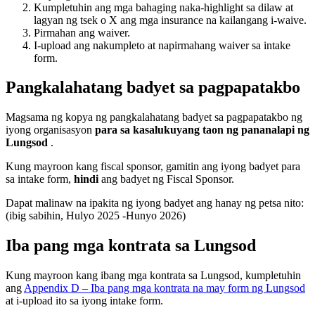
Kumpletuhin ang mga bahaging naka-highlight sa dilaw at
lagyan ng tsek o X ang mga insurance na kailangang i-waive.
Pirmahan ang waiver.
I-upload ang nakumpleto at napirmahang waiver sa intake
form.
Pangkalahatang badyet sa pagpapatakbo
Magsama ng kopya ng pangkalahatang badyet sa pagpapatakbo ng
iyong organisasyon
para sa kasalukuyang taon ng pananalapi ng
Lungsod
.
Kung mayroon kang fiscal sponsor, gamitin ang iyong badyet para
sa intake form,
hindi
ang badyet ng Fiscal Sponsor.
Dapat malinaw na ipakita ng iyong badyet ang hanay ng petsa nito:
(ibig sabihin, Hulyo 2025 -Hunyo 2026)
Iba pang mga kontrata sa Lungsod
Kung mayroon kang ibang mga kontrata sa Lungsod, kumpletuhin
ang
Appendix D – Iba pang mga kontrata na may form ng Lungsod
at i-upload ito sa iyong intake form.