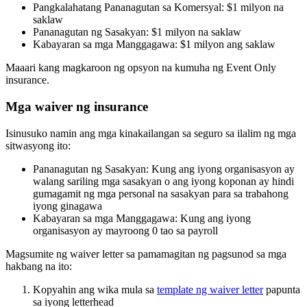
Pangkalahatang Pananagutan sa Komersyal: $1 milyon na
saklaw
Pananagutan ng Sasakyan: $1 milyon na saklaw
Kabayaran sa mga Manggagawa: $1 milyon ang saklaw
Maaari kang magkaroon ng opsyon na kumuha ng Event Only
insurance.
Mga waiver ng insurance
Isinusuko namin ang mga kinakailangan sa seguro sa ilalim ng mga
sitwasyong ito:
Pananagutan ng Sasakyan: Kung ang iyong organisasyon ay
walang sariling mga sasakyan o ang iyong koponan ay hindi
gumagamit ng mga personal na sasakyan para sa trabahong
iyong ginagawa
Kabayaran sa mga Manggagawa: Kung ang iyong
organisasyon ay mayroong 0 tao sa payroll
Magsumite ng waiver letter sa pamamagitan ng pagsunod sa mga
hakbang na ito:
Kopyahin ang wika mula sa
template ng waiver letter
papunta
sa iyong letterhead