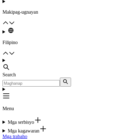
Makipag-ugnayan
Filipino
Search
Menu
Mga serbisyo
Mga kagawaran
Mga trabaho