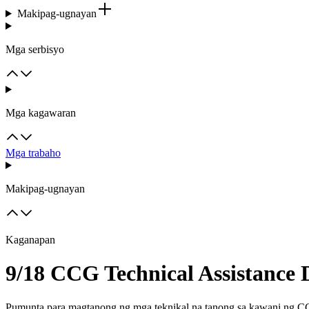
Makipag-ugnayan
Mga serbisyo
Mga kagawaran
Mga trabaho
Makipag-ugnayan
Kaganapan
9/18 CCG Technical Assistance
Pumunta para magtanong ng mga teknikal na tanong sa kawani ng CC