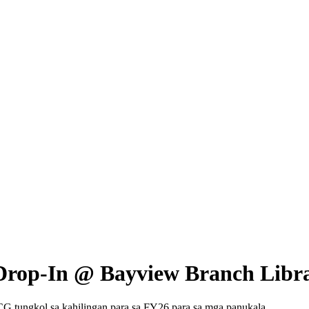
 Drop-In @ Bayview Branch Libr
G tungkol sa kahilingan para sa FY26 para sa mga panukala.