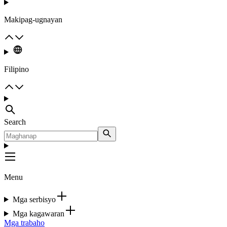
Makipag-ugnayan
Filipino
Search
Menu
Mga serbisyo
Mga kagawaran
Mga trabaho