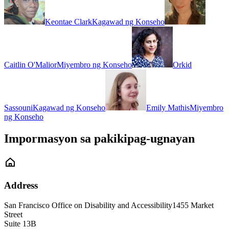
Keontae Clark
Kagawad ng Konseho
Caitlin O'Malior
Miyembro ng Konseho
Orkid
Sassouni
Kagawad ng Konseho
Emily Mathis
Miyembro
ng Konseho
Impormasyon sa pakikipag-ugnayan
Address
San Francisco Office on Disability and Accessibility
1455 Market
Street
Suite 13B