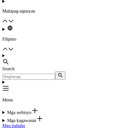
Makipag-ugnayan
Filipino
Search
Menu
Mga serbisyo
Mga kagawaran
Mga trabaho