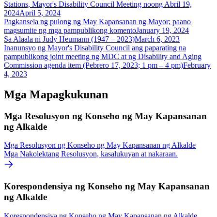
Stations, Mayor's Disability Council Meeting noong Abril 19,
2024
April 5, 2024
Pagkansela ng pulong ng May Kapansanan ng Mayor; paano
magsumite ng mga pampublikong komento
January 19, 2024
Sa Alaala ni Judy Heumann (1947 – 2023)
March 6, 2023
Inanunsyo ng Mayor's Disability Council ang paparating na
pampublikong joint meeting ng MDC at ng Disability and Aging
Commission agenda item (Pebrero 17, 2023; 1 pm – 4 pm)
February
4, 2023
Mga Mapagkukunan
Mga Resolusyon ng Konseho ng May Kapansanan
ng Alkalde
Mga Resolusyon ng Konseho ng May Kapansanan ng Alkalde
Mga Nakolektang Resolusyon, kasalukuyan at nakaraan.
Korespondensiya ng Konseho ng May Kapansanan
ng Alkalde
Korespondensiya ng Konseho ng May Kapansanan ng Alkalde