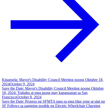
Kinansela: Mayor's Disability Council Meeting noong Oktubre 18,
2024
October 9, 2024
Save the Date: Mayor's Disability Council Meeting noong Oktubre
18, 2024: Trabaho at mga taong may kapansanan sa San
Francisco
October 8, 2024
Save the Date: Proseso ng SFMTA para sa mga blue zone at ulat ng
SF Fellows sa pagiging posible ng Electric Wheelchair Charging