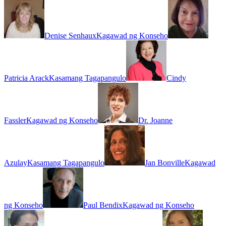
Denise Senhaux
Kagawad ng Konseho
Patricia Arack
Kasamang Tagapangulo
Cindy
Fassler
Kagawad ng Konseho
Dr. Joanne
Azulay
Kasamang Tagapangulo
Jan Bonville
Kagawad
ng Konseho
Paul Bendix
Kagawad ng Konseho