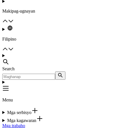
Makipag-ugnayan
Filipino
Search
Menu
Mga serbisyo
Mga kagawaran
Mga trabaho