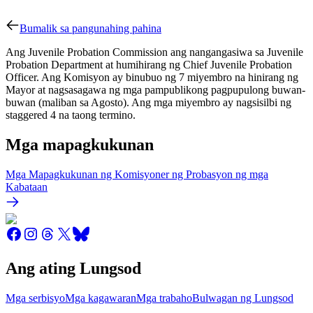
Bumalik sa pangunahing pahina
Ang Juvenile Probation Commission ang nangangasiwa sa Juvenile
Probation Department at humihirang ng Chief Juvenile Probation
Officer. Ang Komisyon ay binubuo ng 7 miyembro na hinirang ng
Mayor at nagsasagawa ng mga pampublikong pagpupulong buwan-
buwan (maliban sa Agosto). Ang mga miyembro ay nagsisilbi ng
staggered 4 na taong termino.
Mga mapagkukunan
Mga Mapagkukunan ng Komisyoner ng Probasyon ng mga
Kabataan
Ang ating Lungsod
Mga serbisyo
Mga kagawaran
Mga trabaho
Bulwagan ng Lungsod