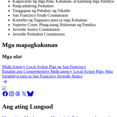
Kagawaran ng mga Bata, Kabataan, at kanilang mga Pamilya
Pang-adultong Probation
Tanggapan ng Pabahay ng Alkalde
San Francisco Youth Commission
Konseho ng Tagapayo para sa mga Kabataan
Superior Court, Pinag-isang Hukuman ng Pamilya
Juvenile Justice Commission
Juvenile Probation Commission
Mga mapagkukunan
Mga ulat
Multi-Agency Local Action Plan ng San Francisco
Basahin ang Comprehensive Multi-agency Local Action Plan: Mga
Istratehiya para sa San Francisco Juvenile Justice
Ang ating Lungsod