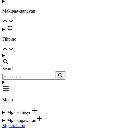
Makipag-ugnayan
Filipino
Search
Menu
Mga serbisyo
Mga kagawaran
Mga trabaho