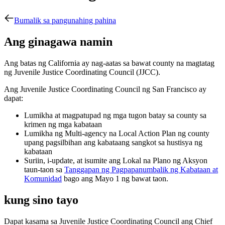
Bumalik sa pangunahing pahina
Ang ginagawa namin
Ang batas ng California ay nag-aatas sa bawat county na magtatag
ng Juvenile Justice Coordinating Council (JJCC).
Ang Juvenile Justice Coordinating Council ng San Francisco ay
dapat:
Lumikha at magpatupad ng mga tugon batay sa county sa
krimen ng mga kabataan
Lumikha ng Multi-agency na Local Action Plan ng county
upang pagsilbihan ang kabataang sangkot sa hustisya ng
kabataan
Suriin, i-update, at isumite ang Lokal na Plano ng Aksyon
taun-taon sa
Tanggapan ng Pagpapanumbalik ng Kabataan at
Komunidad
bago ang Mayo 1 ng bawat taon.
kung sino tayo
Dapat kasama sa Juvenile Justice Coordinating Council ang Chief