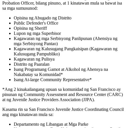
Probation Officer, bilang pinuno, at 1 kinatawan mula sa bawat isa
sa mga sumusunod:
Opisina ng Abugado ng Distrito
Public Defender's Office
Opisina ng Sheriff
Lupon ng mga Superbisor
Kagawaran ng mga Serbisyong Panlipunan (Ahensiya ng
mga Serbisyong Pantao)
Kagawaran ng Kalusugang Pangkaisipan (Kagawaran ng
Kalusugang Pampubliko)
Kagawaran ng Pulisya
Distrito ng Paaralan
Isang Programang Gamot at Alkohol ng Ahensya na
Nakabatay sa Komunidad*
Isang At-large Community Representative*
*Ang 2 kinakailangang upuan sa komunidad ng San Francisco ay
pinunan ng Community Assessment and Resource Center (CARC)
at ng Juvenile Justice Providers Association (JJPA).
Kasama rin sa San Francisco Juvenile Justice Coordinating Council
ang mga kinatawan mula sa:
Departamento ng Libangan at Mga Parke