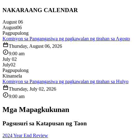
NAKARAANG CALENDAR
August 06
August
06
Pagpupulong
Komisyon sa Pangangasiwa ng pagkawalan ng tirahan sa Agosto
Thursday, August 06, 2026
9:00 am
July 02
July
02
Pagpupulong
Kinansela
Komisyon sa Pangangasiwa ng pagkawalan ng tirahan sa Hulyo
Thursday, July 02, 2026
9:00 am
Mga Mapagkukunan
Pagsusuri sa Katapusan ng Taon
2024 Year End Review