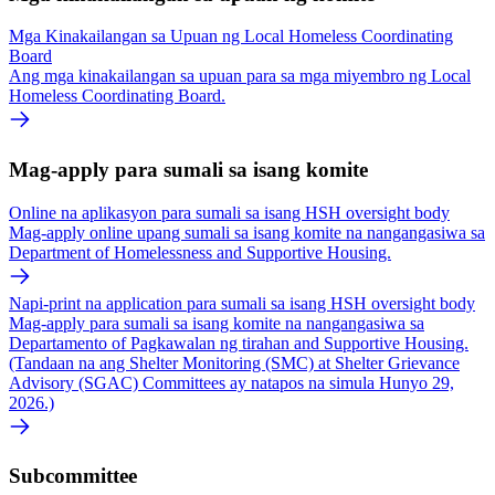
Mga Kinakailangan sa Upuan ng Local Homeless Coordinating
Board
Ang mga kinakailangan sa upuan para sa mga miyembro ng Local
Homeless Coordinating Board.
Mag-apply para sumali sa isang komite
Online na aplikasyon para sumali sa isang HSH oversight body
Mag-apply online upang sumali sa isang komite na nangangasiwa sa
Department of Homelessness and Supportive Housing.
Napi-print na application para sumali sa isang HSH oversight body
Mag-apply para sumali sa isang komite na nangangasiwa sa
Departamento of Pagkawalan ng tirahan and Supportive Housing.
(Tandaan na ang Shelter Monitoring (SMC) at Shelter Grievance
Advisory (SGAC) Committees ay natapos na simula Hunyo 29,
2026.)
Subcommittee