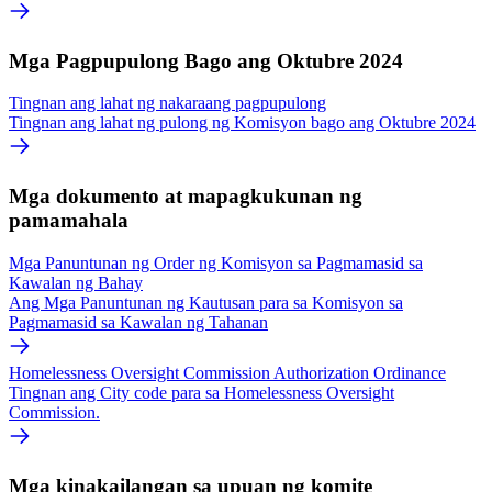
Mga Pagpupulong Bago ang Oktubre 2024
Tingnan ang lahat ng nakaraang pagpupulong
Tingnan ang lahat ng pulong ng Komisyon bago ang Oktubre 2024
Mga dokumento at mapagkukunan ng
pamamahala
Mga Panuntunan ng Order ng Komisyon sa Pagmamasid sa
Kawalan ng Bahay
Ang Mga Panuntunan ng Kautusan para sa Komisyon sa
Pagmamasid sa Kawalan ng Tahanan
Homelessness Oversight Commission Authorization Ordinance
Tingnan ang City code para sa Homelessness Oversight
Commission.
Mga kinakailangan sa upuan ng komite