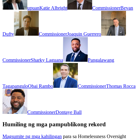
upuan
Katie Albright
Commissioner
Bevan
Dufty
Commissioner
Joaquin Guerrero
Commissioner
Sharky Laguana
Pangalawang
Tagapangulo
Obai Rambo
Commissioner
Thomas Rocca
Commissioner
Dontaye Ball
Humiling ng mga pampublikong rekord
Magsumite ng mga kahilingan
para sa Homelessness Oversight