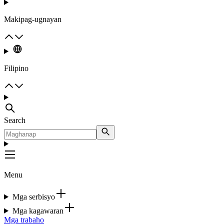
Makipag-ugnayan
Filipino
Search
Menu
Mga serbisyo
Mga kagawaran
Mga trabaho