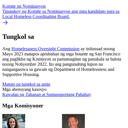
Komite ng Nominasyon
Tinutukoy ng Komite sa Nominasyon ang mga kandidato para sa
Local Homeless Coordinating Board.
Tungkol sa
Ang
Homelessness Oversight Commission
ay inilunsad noong
Mayo 2023 matapos aprubahan ng mga botante ng San Francisco
ang paglikha ng Komisyon sa pamamagitan ng panukala sa balota
noong Nobyembre 2022. Ito ang pangunahing lupon na
nangangasiwa sa gawain ng Department of Homelessness and
Supportive Housing.
Matuto pa tungkol sa amin
Mga ahensyang kasosyo
Kawalan ng Tahanan at Sumusuportang Pabahay
Mga Komisyoner