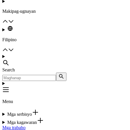
Makipag-ugnayan
Filipino
Search
Menu
Mga serbisyo
Mga kagawaran
Mga trabaho