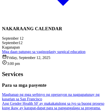
NAKARAANG CALENDAR
September 12
September
12
Kaganapan
Mga daan patungo sa vaginoplasty surgical education
Friday, September 12, 2025
3:00 pm
Services
Para sa mga pasyente
Maghanap ng mga serbisyo ng operasyon na nagpapatunay ng
kasarian sa San Francisco
Ang Gender Health SF ay makakatulong sa iyo sa buong proseso
kung ikaw ay karapat-dapat para sa pangangalaga sa programa.