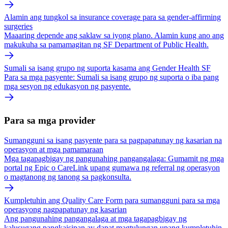
Alamin ang tungkol sa insurance coverage para sa gender-affirming
surgeries
Maaaring depende ang saklaw sa iyong plano. Alamin kung ano ang
makukuha sa pamamagitan ng SF Department of Public Health.
Sumali sa isang grupo ng suporta kasama ang Gender Health SF
Para sa mga pasyente: Sumali sa isang grupo ng suporta o iba pang
mga sesyon ng edukasyon ng pasyente.
Para sa mga provider
Sumangguni sa isang pasyente para sa pagpapatunay ng kasarian na
operasyon at mga pamamaraan
Mga tagapagbigay ng pangunahing pangangalaga: Gumamit ng mga
portal ng Epic o CareLink upang gumawa ng referral ng operasyon
o magtanong ng tanong sa pagkonsulta.
Kumpletuhin ang Quality Care Form para sumangguni para sa mga
operasyong nagpapatunay ng kasarian
Ang pangunahing pangangalaga at mga tagapagbigay ng
kalusugang pangkaisipan ay dapat magtulungan upang kumpletuhin