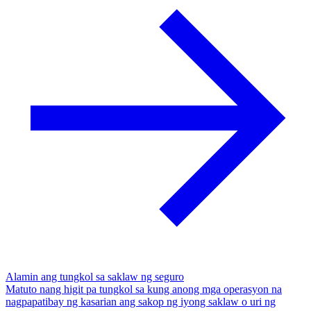
Alamin ang tungkol sa saklaw ng seguro
Matuto nang higit pa tungkol sa kung anong mga operasyon na
nagpapatibay ng kasarian ang sakop ng iyong saklaw o uri ng