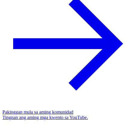
Pakinggan mula sa aming komunidad
Tingnan ang aming mga kwento sa YouTube.