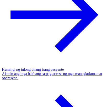
Humingi ng tulong bilang isang pasyente
Alamin ang mga hakbang sa pag-access ng mga mapagkukunan at
operasyon.