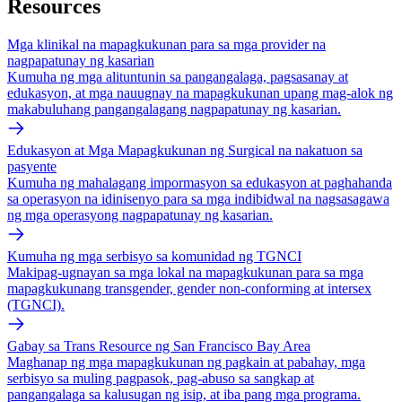
Resources
Mga klinikal na mapagkukunan para sa mga provider na
nagpapatunay ng kasarian
Kumuha ng mga alituntunin sa pangangalaga, pagsasanay at
edukasyon, at mga nauugnay na mapagkukunan upang mag-alok ng
makabuluhang pangangalagang nagpapatunay ng kasarian.
Edukasyon at Mga Mapagkukunan ng Surgical na nakatuon sa
pasyente
Kumuha ng mahalagang impormasyon sa edukasyon at paghahanda
sa operasyon na idinisenyo para sa mga indibidwal na nagsasagawa
ng mga operasyong nagpapatunay ng kasarian.
Kumuha ng mga serbisyo sa komunidad ng TGNCI
Makipag-ugnayan sa mga lokal na mapagkukunan para sa mga
mapagkukunang transgender, gender non-conforming at intersex
(TGNCI).
Gabay sa Trans Resource ng San Francisco Bay Area
Maghanap ng mga mapagkukunan ng pagkain at pabahay, mga
serbisyo sa muling pagpasok, pag-abuso sa sangkap at
pangangalaga sa kalusugan ng isip, at iba pang mga programa.