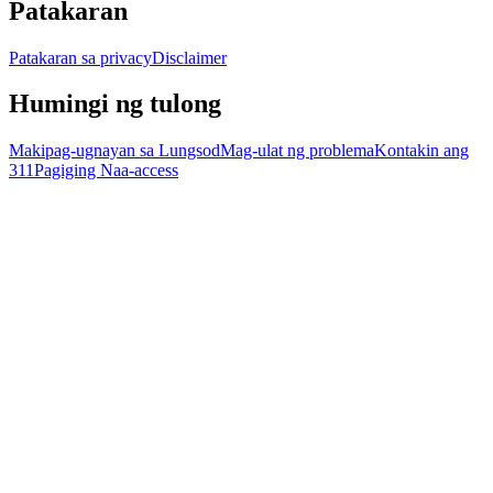
Patakaran
Patakaran sa privacy
Disclaimer
Humingi ng tulong
Makipag-ugnayan sa Lungsod
Mag-ulat ng problema
Kontakin ang
311
Pagiging Naa-access