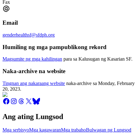
Fax
Email
genderhealthsf@sfdph.org
Humiling ng mga pampublikong rekord
Magsumite ng mga kahilingan
para sa Kalusugan ng Kasarian SF.
Naka-archive na website
Tingnan ang nakaraang website
naka-archive sa
Monday, February
20, 2023
.
Ang ating Lungsod
Mga serbisyo
Mga kagawaran
Mga trabaho
Bulwagan ng Lungsod