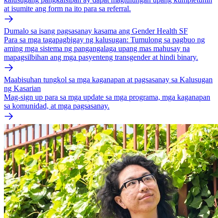
at isumite ang form na ito para sa referral.
Dumalo sa isang pagsasanay kasama ang Gender Health SF
Para sa mga tagapagbigay ng kalusugan: Tumulong sa pagbuo ng
aming mga sistema ng pangangalaga upang mas mahusay na
mapagsilbihan ang mga pasyenteng transgender at hindi binary.
Maabisuhan tungkol sa mga kaganapan at pagsasanay sa Kalusugan
ng Kasarian
Mag-sign up para sa mga update sa mga programa, mga kaganapan
sa komunidad, at mga pagsasanay.