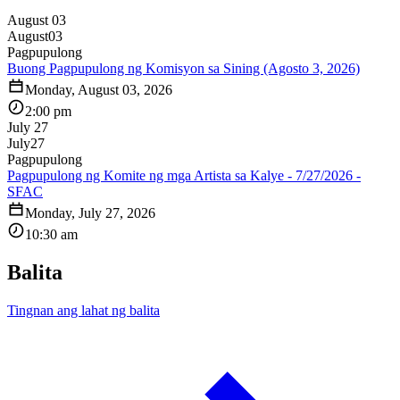
August 03
August
03
Pagpupulong
Buong Pagpupulong ng Komisyon sa Sining (Agosto 3, 2026)
Monday, August 03, 2026
2:00 pm
July 27
July
27
Pagpupulong
Pagpupulong ng Komite ng mga Artista sa Kalye - 7/27/2026 -
SFAC
Monday, July 27, 2026
10:30 am
Balita
Tingnan ang lahat ng balita