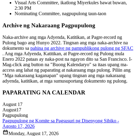
Visual Arts Committee, ikatlong Miyerkules bawat buwan,
2:30 PM
Nominating Committee, nagpupulong taun-taon
Archive ng Nakaraang Pagpupulong
Naka-archive ang mga Adyenda, Katitikan, at Pagre-record ng
Pulong bago ang Hunyo 2022. Tingnan ang mga naka-archive na
dokumento sa
pahina ng archive ng pampublikong pulong ng SFAC
. Ang mga Adyenda, Katitikan, at Pagre-record ng Pulong mula
Enero 2022 pataas ay naka-post na ngayon dito sa San Francisco. I-
Mag-click ang button na "Buong Kalendaryo" sa itaas upang ma-
access ang lahat ng paparating at nakaraang mga pulong. Piliin ang
"Mga nakaraang kaganapan" upang tingnan ang mga nakaraang
adyenda, katitikan, at mga sumusuportang dokumento ng pulong.
PAPARATING NA CALENDAR
August 17
August
17
Pagpupulong
Pagpupulong ng Komite sa Pagsusuri ng Disenyong Sibiko -
Agosto 17, 2026
Monday, August 17, 2026