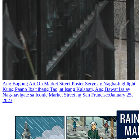
Ang Bagong Art On Market Street Poster Serye ay Nagha-highlight
Kung Paano Iba't ibang Tao, at Isang Kalapati, Ang Bawat Isa ay
Nag-navigate sa Iconic Market Street ng San Francisco
January 25,
2023