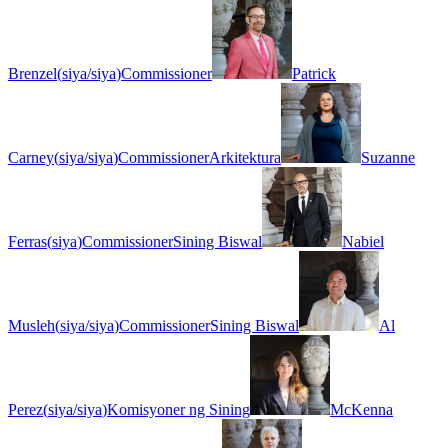
Brenzel
(
siya/siya
)
Commissioner
Patrick
Carney
(
siya/siya
)
Commissioner
Arkitektura
Suzanne
Ferras
(
siya
)
Commissioner
Sining Biswal
Nabiel
Musleh
(
siya/siya
)
Commissioner
Sining Biswal
Al
Perez
(
siya/siya
)
Komisyoner ng Sining
McKenna