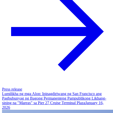
Press release
Lumilikha ng mga Alon: Ipinagdiriwang ng San Francisco ang
Pagbubunyag ng Bagong Permanenteng Pampublikong Likhang-
sining na "Mareas" sa Pier 27 Cruise Terminal Plaza
January 16,
2026