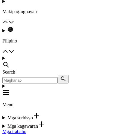
Makipag-ugnayan
Filipino
Search
Menu
Mga serbisyo
Mga kagawaran
Mga trabaho