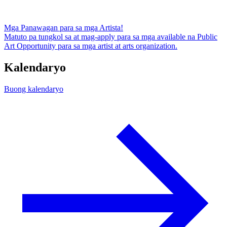
Mga Panawagan para sa mga Artista!
Matuto pa tungkol sa at mag-apply para sa mga available na Public
Art Opportunity para sa mga artist at arts organization.
Kalendaryo
Buong kalendaryo