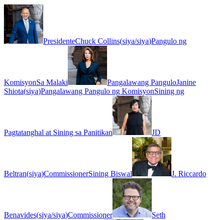
Presidente
Chuck Collins
(
siya/siya
)
Pangulo ng
Komisyon
Sa Malaki
Pangalawang Pangulo
Janine
Shiota
(
siya
)
Pangalawang Pangulo ng Komisyon
Sining ng
Pagtatanghal at Sining sa Panitikan
JD
Beltran
(
siya
)
Commissioner
Sining Biswal
J. Riccardo
Benavides
(
siya/siya
)
Commissioner
Seth