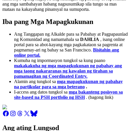
ang mga sambahayan habang nagsusumikap sila tungo sa mas
mataas na kakayahang pinansyal na sumuporta.
Iba pang Mga Mapagkukunan
Ang Tanggapan ng Alkalde para sa Pabahay at Pagpapaunlad
ng Komunidad ang namamahala sa
DAHLIA
, isang online
portal para sa abot-kayang mga pagkakataon sa pagrenta at
pagmamay-ari ng bahay sa San Francisco.
Bisitahin ang
online portal.
Kumuha ng impormasyon tungkol sa kung paano
makakakuha ng mga mapagkukunan ng pabahay ang
mga taong nakararanas ng kawalan ng tirahan sa
pamamagitan ng Coordinated Entry.
Alamin ang tungkol sa
mga mapagkukunan ng pabahay
na partikular para sa mga beterano
.
I-access ang datos tungkol sa
mga bakanteng posisyon sa
site-based na PSH portfolio ng HSH
. (bagong link)
Ang ating Lungsod