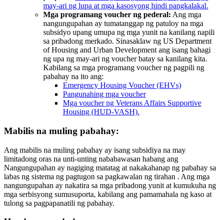
may-ari ng lupa at mga kasosyong hindi pangkalakal.
Mga programang voucher ng pederal:
Ang mga
nangungupahan ay tumatanggap ng patuloy na mga
subsidyo upang umupa ng mga yunit na kanilang napili
sa pribadong merkado. Sinasaklaw ng US Department
of Housing and Urban Development ang isang bahagi
ng upa ng may-ari ng voucher batay sa kanilang kita.
Kabilang sa mga programang voucher ng pagpili ng
pabahay na ito ang:
Emergency Housing Voucher (EHVs)
Pangunahing mga voucher
Mga voucher ng Veterans Affairs Supportive
Housing (HUD-VASH).
Mabilis na muling pabahay:
Ang mabilis na muling pabahay ay isang subsidiya na may
limitadong oras na unti-unting nababawasan habang ang
Nangungupahan ay nagiging matatag at nakakahanap ng pabahay sa
labas ng sistema ng pagtugon sa pagkawalan ng tirahan . Ang mga
nangungupahan ay nakatira sa mga pribadong yunit at kumukuha ng
mga serbisyong sumusuporta, kabilang ang pamamahala ng kaso at
tulong sa pagpapanatili ng pabahay.