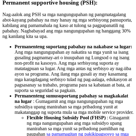
Permanent supportive housing (PSH):
Nag-aalok ang PSH sa mga nangungupahan ng pangmatagalang
abot-kayang pabahay na may hanay ng mga serbisyong pansuporta,
kabilang ang pamamahala ng kaso at tulong sa pagpapanatili ng
pabahay. Nagbabayad ang mga nangungupahan ng hanggang 30%
ng kanilang kita sa upa.
Permanenteng suportang pabahay na nakabase sa lugar:
Ang mga nangungupahan ay nakatira sa mga yunit sa isang
gusaling pagmamay-ari o inuupahan ng Lungsod o ng isang
non-profit na kasosyo. Ang mga serbisyong suporta ay
matatagpuan sa lugar. Ang mga antas ng serbisyo ay nag-iiba
ayon sa programa. Ang ilang mga gusali ay may kasamang
mga karagdagang serbisyo tulad ng pag-aalaga, edukasyon at
pagsasanay sa trabaho, programa para sa kabataan at bata, at
suporta sa seguridad sa pagkain.
Permanenteng sumusuportang pabahay sa magkakalat
na lugar
: Gumagamit ang mga nangungupahan ng mga
subsidiya upang manirahan sa mga pribadong yunit at
makatanggap ng suporta mula sa mga mobile service provider.
Flexible Housing Subsidy Pool (FHSP)
: Ginagamit
ng mga nangungupahan ang mga subsidyo upang
manirahan sa mga yunit sa pribadong pamilihan ng
paupahan
sa pamamagitan ng pakikipagsosyo sa mga