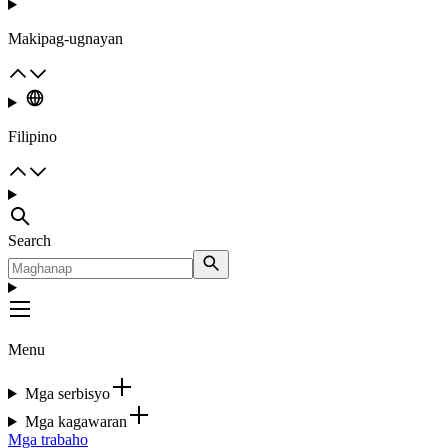
Makipag-ugnayan
Filipino
Search
Menu
Mga serbisyo
Mga kagawaran
Mga trabaho