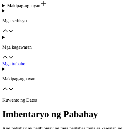
Makipag-ugnayan
Mga serbisyo
Mga kagawaran
Mga trabaho
Makipag-ugnayan
Kuwento ng Datos
Imbentaryo ng Pabahay
Ang pabahay ay nagbibigay ng mga paglabas mula sa kawalan ng