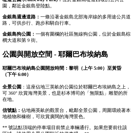
園，鄰近金銀島登陸點。
金銀島週邊道路：
一條沿著金銀島北部海岸線的多用途公共道
路，可供步行、跑步和騎自行車。
金銀島狗公園：
一個有圍欄的社區無線狗公園，位於金銀島棕
櫚大道和第 9 街。
公園與開放空間 - 耶爾巴布埃納島
耶爾巴布埃納島公園開放時間：
黎明（上午 5:00）至黃昏
（下午 6:00）
全景公園
：這座佔地三英畝的公園位於耶爾巴布埃納島之上，
可 360° 欣賞海灣美景，也是杉本博司的「無限點」雕塑的所
在地。
信號點：
佔地兩英畝的觀景台，毗鄰全景公園，周圍環繞著本
地植物和橡樹，可欣賞廣闊的海灣景色。
** 號誌點頂端的停車場目前禁止車輛通行。如果您要前往該