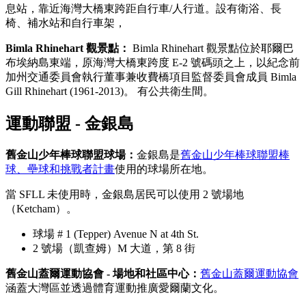
息站，靠近海灣大橋東跨距自行車/人行道。設有衛浴、長
椅、補水站和自行車架，
Bimla Rhinehart 觀景點：
Bimla Rhinehart 觀景點位於耶爾巴
布埃納島東端，原海灣大橋東跨度 E-2 號碼頭之上，以紀念前
加州交通委員會執行董事兼收費橋項目監督委員會成員 Bimla
Gill Rhinehart (1961-2013)。 有公共衛生間。
運動聯盟 - 金銀島
舊金山少年棒球聯盟球場：
金銀島是
舊金山少年棒球聯盟棒
球、壘球和挑戰者計畫
使用的球場所在地。
當 SFLL 未使用時，金銀島居民可以使用 2 號場地
（Ketcham）。
球場 # 1 (Tepper) Avenue N at 4th St.
2 號場（凱查姆）M 大道，第 8 街
舊金山蓋爾運動協會 - 場地和社區中心：
舊金山蓋爾運動協會
涵蓋大灣區並透過體育運動推廣愛爾蘭文化。