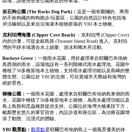
區域，請使用全景公園附近的停車場。 **
岩石狗公園 (The Rocks Dog Park)：
這是一個有圍欄的、專用
的不拴狗繩的狗狗跑步/玩耍區，公園的自然設計特色包括海
岸活橡樹以及來自沿海灌木植物群落的 YBI 本土物種。
克利珀灣海灘 (Clipper Cove Beach)
：克利珀灣 (Clipper Cove)
內的沙灘，可從金銀島路 (Treasure Island Road) 進入。克利珀
灣的平靜水域適合水上娛樂、游泳和獨木舟活動。
Buckeye Grove：
一個雨水花園，用於處理來自耶爾巴布埃納
島西側的雨水，該場地設有一系列階梯式雨水處理池。花園中
種植了50多種當地本土植物，支持雨水處理功能以及島嶼的整
體生態。公園位於 YBI 的北側，可欣賞城市天際線和海灣的
絕妙景色。
柳橋公園：
一個雨水花園，處理來自耶爾巴布埃納島東側的雨
水。花園中種植了50多種當地本土植物，為雨水處理功能以及
島上鳥類和昆蟲種群提供支持。公園位於海灣大橋東段下方，
毗鄰歷史悠久的軍官宿舍，內設步道和座位區，為治療花園增
添了動態、沉浸式的體驗。
YBI 觀景點：
觀景點
是耶爾巴布埃納島上一個風景優美的休