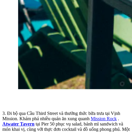
3. Đi bộ qua Cầu Third Street và thưởng thức bữa trưa tại Vịnh
Mission. Khám phá nhiều quán ăn xung quanh
Mission Rock
.
Atwater Tavern
tại Pier 50 phục vụ salad, bánh mì sandwich và
món khai vị, cùng với thực đơn cocktail và đồ uống phong phú. Một