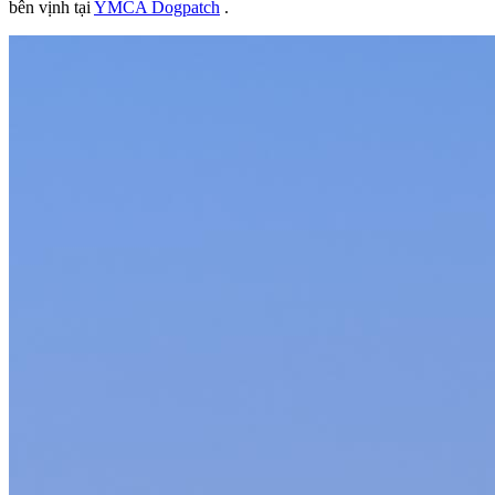
bên vịnh tại
YMCA Dogpatch
.