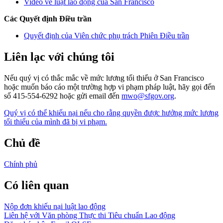
Video về luật lao động của San Francisco
Các Quyết định Điều trần
Quyết định của Viên chức phụ trách Phiên Điều trần
Liên lạc với chúng tôi
Nếu quý vị có thắc mắc về mức lương tối thiểu ở San Francisco
hoặc muốn báo cáo một trường hợp vi phạm pháp luật, hãy gọi đến
số 415-554-6292 hoặc gửi email đến
mwo@sfgov.org
.
Quý vị có thể khiếu nại nếu cho rằng quyền được hưởng mức lương
tối thiểu của mình đã bị vi phạm.
Chủ đề
Chính phủ
Có liên quan
Nộp đơn khiếu nại luật lao động
Liên hệ với Văn phòng Thực thi Tiêu chuẩn Lao động