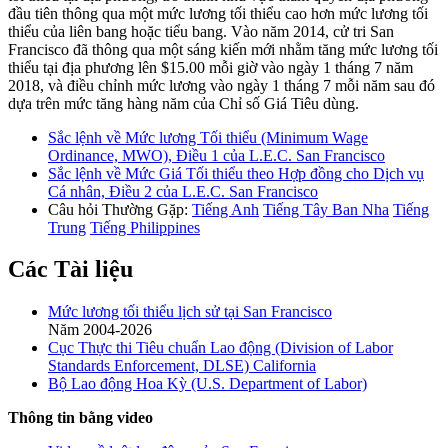
đầu tiên thông qua một mức lương tối thiểu cao hơn mức lương tối
thiểu của liên bang hoặc tiểu bang. Vào năm 2014, cử tri San
Francisco đã thông qua một sáng kiến mới nhằm tăng mức lương tối
thiểu tại địa phương lên $15.00 mỗi giờ vào ngày 1 tháng 7 năm
2018, và điều chỉnh mức lương vào ngày 1 tháng 7 mỗi năm sau đó
dựa trên mức tăng hàng năm của Chỉ số Giá Tiêu dùng.
Sắc lệnh về Mức lương Tối thiểu (Minimum Wage
Ordinance, MWO), Điều 1 của L.E.C. San Francisco
Sắc lệnh về Mức Giá Tối thiểu theo Hợp đồng cho Dịch vụ
Cá nhân, Điều 2 của L.E.C. San Francisco
Câu hỏi Thường Gặp:
Tiếng Anh
Tiếng Tây Ban Nha
Tiếng
Trung
Tiếng Philippines
Các Tài liệu
Mức lương tối thiểu lịch sử tại San Francisco
Năm 2004-2026
Cục Thực thi Tiêu chuẩn Lao động (Division of Labor
Standards Enforcement, DLSE) California
Bộ Lao động Hoa Kỳ (U.S. Department of Labor)
Thông tin bằng video