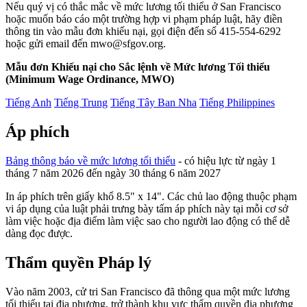
Nếu quý vị có thắc mắc về mức lương tối thiểu ở San Francisco
hoặc muốn báo cáo một trường hợp vi phạm pháp luật, hãy điền
thông tin vào mẫu đơn khiếu nại, gọi điện đến số 415-554-6292
hoặc gửi email đến mwo@sfgov.org.
Mẫu đơn Khiếu nại cho Sắc lệnh về Mức lương Tối thiểu
(Minimum Wage Ordinance, MWO)
Tiếng Anh
Tiếng Trung
Tiếng Tây Ban Nha
Tiếng Philippines
Áp phích
Bảng thông báo về mức lương tối thiểu
- có hiệu lực từ ngày 1
tháng 7 năm 2026 đến ngày 30 tháng 6 năm 2027
In áp phích trên giấy khổ 8.5" x 14". Các chủ lao động thuộc phạm
vi áp dụng của luật phải trưng bày tấm áp phích này tại mỗi cơ sở
làm việc hoặc địa điểm làm việc sao cho người lao động có thể dễ
dàng đọc được.
Thẩm quyền Pháp lý
Vào năm 2003, cử tri San Francisco đã thông qua một mức lương
tối thiểu tại địa phương, trở thành khu vực thẩm quyền địa phương