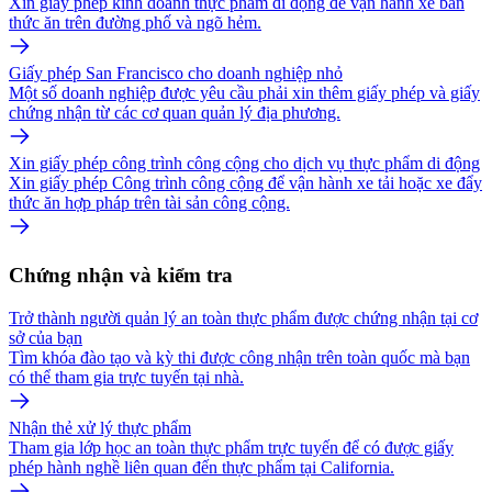
Xin giấy phép kinh doanh thực phẩm di động để vận hành xe bán
thức ăn trên đường phố và ngõ hẻm.
Giấy phép San Francisco cho doanh nghiệp nhỏ
Một số doanh nghiệp được yêu cầu phải xin thêm giấy phép và giấy
chứng nhận từ các cơ quan quản lý địa phương.
Xin giấy phép công trình công cộng cho dịch vụ thực phẩm di động
Xin giấy phép Công trình công cộng để vận hành xe tải hoặc xe đẩy
thức ăn hợp pháp trên tài sản công cộng.
Chứng nhận và kiểm tra
Trở thành người quản lý an toàn thực phẩm được chứng nhận tại cơ
sở của bạn
Tìm khóa đào tạo và kỳ thi được công nhận trên toàn quốc mà bạn
có thể tham gia trực tuyến tại nhà.
Nhận thẻ xử lý thực phẩm
Tham gia lớp học an toàn thực phẩm trực tuyến để có được giấy
phép hành nghề liên quan đến thực phẩm tại California.