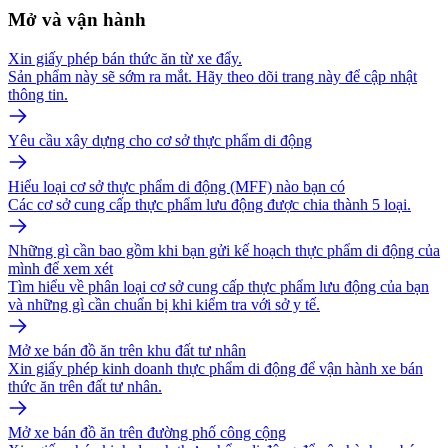
Mở và vận hành
Xin giấy phép bán thức ăn từ xe đẩy.
Sản phẩm này sẽ sớm ra mắt. Hãy theo dõi trang này để cập nhật
thông tin.
Yêu cầu xây dựng cho cơ sở thực phẩm di động
Hiểu loại cơ sở thực phẩm di động (MFF) nào bạn có
Các cơ sở cung cấp thực phẩm lưu động được chia thành 5 loại.
Những gì cần bao gồm khi bạn gửi kế hoạch thực phẩm di động của
mình để xem xét
Tìm hiểu về phân loại cơ sở cung cấp thực phẩm lưu động của bạn
và những gì cần chuẩn bị khi kiểm tra với sở y tế.
Mở xe bán đồ ăn trên khu đất tư nhân
Xin giấy phép kinh doanh thực phẩm di động để vận hành xe bán
thức ăn trên đất tư nhân.
Mở xe bán đồ ăn trên đường phố công cộng