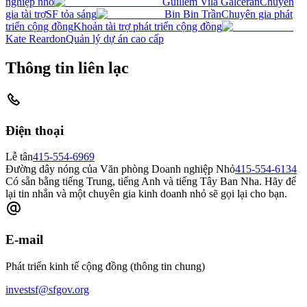
nghiệp nhỏ
Guillem Vila Galceran
Chuyên
gia tài trợ
SF tỏa sáng
Bin Bin Trần
Chuyên gia phát
triển cộng đồng
Khoản tài trợ phát triển cộng đồng
Kate Reardon
Quản lý dự án cao cấp
Thông tin liên lạc
Điện thoại
Lễ tân
415-554-6969
Đường dây nóng của Văn phòng Doanh nghiệp Nhỏ
415-554-6134
Có sẵn bằng tiếng Trung, tiếng Anh và tiếng Tây Ban Nha. Hãy để
lại tin nhắn và một chuyên gia kinh doanh nhỏ sẽ gọi lại cho bạn.
E-mail
Phát triển kinh tế cộng đồng (thông tin chung)
investsf@sfgov.org