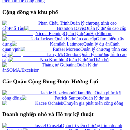
triển kinh tế cộng đồng
Cộng đồng và khu phố
Phan Châu Trinh
Quản lý chương trình cao
cấp
Phố Tàu
Brandon Davis
Quản lý dự án cao cấp
Nicola Fleming
Quản lý dự án
Hạ Fillmore
Jada Jackson
Quản lý dự án cao cấp
Giảm thiểu xây
dựng
Kamilah Latimore
Quản lý dự án
Cảnh
quan vịnh
Rafael Moreno
Quản lý chương trình cao
cấp
Larry McClendon
Quản lý chương trình cao
cấp
Noa Kornbluh
Quản lý dự án
Thăn bò
Tháng tư Gubatina
Quản lý dự
án
SOMA/Excelsior
Các Quận Cộng Đồng Được Hưởng Lợi
Jackie Hazelwood
Giám đốc, Quận phúc lợi
cộng đồng
Patrick Santoro
Quản lý dự án
Kacee Ochalek
Chuyên gia phát triển cộng đồng
Doanh nghiệp nhỏ và Hỗ trợ kỹ thuật
Jossiel Cruseta
Quản trị viên chương trình doanh