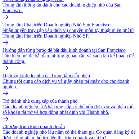
Trung tâm thông tin dành cho các doanh nghiệp nhỏ của San
Francisco.
Trung tâm Phát triển Doanh nghiệp Nhỏ San Francisco
Nhận quyền truy cập vào dịch vụ chuyên môn kỹ thuật miễn phí từ
Trung tâm Phát triển Doanh nghiệp Nhỏ SF.
Hướng dẫn từng bước để bắt đầu kinh doanh tại San Francisco
Tìm hiểu nơi để bắt đầu, những gì bạn cần và cách lập kế hoạch để
thành công.
Dịch vụ kinh doanh của Trung tâm cấp phép
Chúng tôi cung cấp dịch vụ và giấy phép tại quầy cho các doanh
nghiệp.
Trở thành nhà cung cấp của thành phố
Các doanh nghiệp là Nhà cung cấp có thể nộp đơn xin và nhận một
số khoản tài trợ và hợp đồng nhất định với Thành phố.
Chương trình kinh doanh di sản
Các doanh nghiệp nhỏ lâu năm có thể tham gia Cơ quan đăng ký để
được công nhận, hỗ trợ tiếp thị, kinh doanh và tài trợ.