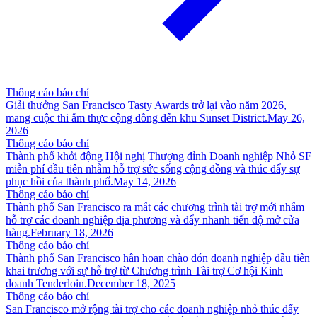
Thông cáo báo chí
Giải thưởng San Francisco Tasty Awards trở lại vào năm 2026,
mang cuộc thi ẩm thực cộng đồng đến khu Sunset District.
May 26,
2026
Thông cáo báo chí
Thành phố khởi động Hội nghị Thượng đỉnh Doanh nghiệp Nhỏ SF
miễn phí đầu tiên nhằm hỗ trợ sức sống cộng đồng và thúc đẩy sự
phục hồi của thành phố.
May 14, 2026
Thông cáo báo chí
Thành phố San Francisco ra mắt các chương trình tài trợ mới nhằm
hỗ trợ các doanh nghiệp địa phương và đẩy nhanh tiến độ mở cửa
hàng.
February 18, 2026
Thông cáo báo chí
Thành phố San Francisco hân hoan chào đón doanh nghiệp đầu tiên
khai trương với sự hỗ trợ từ Chương trình Tài trợ Cơ hội Kinh
doanh Tenderloin.
December 18, 2025
Thông cáo báo chí
San Francisco mở rộng tài trợ cho các doanh nghiệp nhỏ thúc đẩy