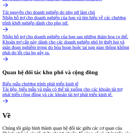
Tài nguyên cho doanh nghiệp do phụ nữ làm chủ
Nhận hỗ trợ cho doanh nghiệp của bạn và tìm hiểu về các chương
trình khởi nghiệp dành cho phụ nữ.
Nhận hỗ trợ cho doanh nghiệp của bạn sau những thảm họa cụ thể.
Khoản trợ cấp này dành cho các doanh nghiệp nhỏ bị thiệt hại và
gián đoạn nghiêm trọng do hỏa hoạn hoặc tai nạn giao thông không
phải do lỗi của họ gây ra.
Quan hệ đối tác khu phố và cộng đồng
Biểu mẫu chương trình phát triển kinh tế
Tài liệu, biểu mẫu và mẫu có thể tải xuống cho các khoản tài trợ
phát triển cộng đồng và các khoản tài trợ phát triển kinh tế.
Về
Chúng tôi giúp hình thành quan hệ đối tác giữa các cơ quan của