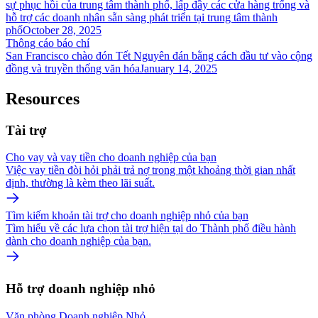
sự phục hồi của trung tâm thành phố, lấp đầy các cửa hàng trống và
hỗ trợ các doanh nhân sẵn sàng phát triển tại trung tâm thành
phố
October 28, 2025
Thông cáo báo chí
San Francisco chào đón Tết Nguyên đán bằng cách đầu tư vào cộng
đồng và truyền thống văn hóa
January 14, 2025
Resources
Tài trợ
Cho vay và vay tiền cho doanh nghiệp của bạn
Việc vay tiền đòi hỏi phải trả nợ trong một khoảng thời gian nhất
định, thường là kèm theo lãi suất.
Tìm kiếm khoản tài trợ cho doanh nghiệp nhỏ của bạn
Tìm hiểu về các lựa chọn tài trợ hiện tại do Thành phố điều hành
dành cho doanh nghiệp của bạn.
Hỗ trợ doanh nghiệp nhỏ
Văn phòng Doanh nghiệp Nhỏ