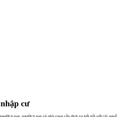
 nhập cư
ời tị nạn, người tị nạn và nhà cung cấp dịch vụ kết nối với các nguồn